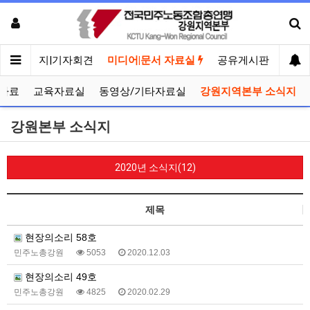
메인
공지|기자회견
미디어|문서 자료실
공유게시판
선거
자료
교육자료실
동영상/기타자료실
강원지역본부 소식지
강원본부 소식지
2020년 소식지(12)
제목
현장의소리 58호
민주노총강원
5053
2020.12.03
현장의소리 49호
민주노총강원
4825
2020.02.29