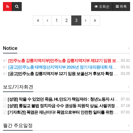
조회순
목록
1
2
3
Notice
+
[민주노총 강릉지역지부]민주노총 강릉지역지부 제12기 임원 보궐선거결과 공고
03.31
[공고]민주노총 태백정선지역지부 2026년 정기 대의원대회 재소집 건
03.31
[공고]민주노총 강릉지역지부 12기 임원 보궐선거 후보자 확정 공고
03.25
보도/기자회견
+
[성명] 막을 수 있었던 죽음, HL만도가 책임져라 : 청년노동자 사망사고의 철저한 진상규명과 재발방지 대책 마련하라
07.31
[성명] 통일교 불법 정치자금 수수 권성동 의원직 상실, 사필귀정이다
07.16
[기자회견] 폭염은 재난이다! 폭염으로부터 안전한 일터를 위한 민주노총 강원지역본부 폭염감시단 선포 기자회견
07.01
월간 주요일정
+