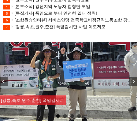
3
[본부소식] 강원지역 노동자 합창단 모임
4
[특집기사] 폭염으로 부터 안전한 일터 쟁취!
5
[조합원☆인터뷰] 서비스연맹 전국학교비정규직노동조합 강원지부 김유미 춘천지회장
6
[강릉,속초,원주,춘천] 폭염감시단 사업 이모저모
7
Previous
Nex
[강릉,속초,원주,춘천] 폭염감시…