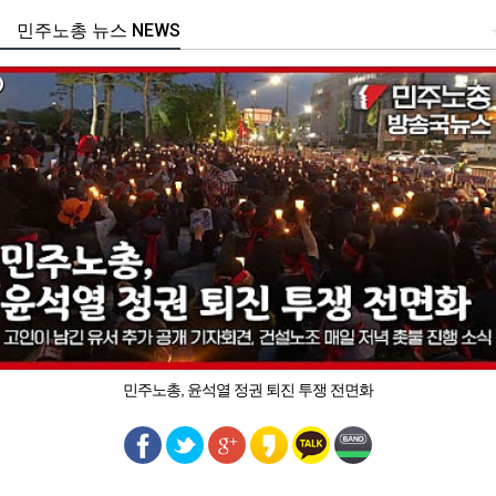
민주노총 뉴스 NEWS
민주노총, 윤석열 정권 퇴진 투쟁 전면화