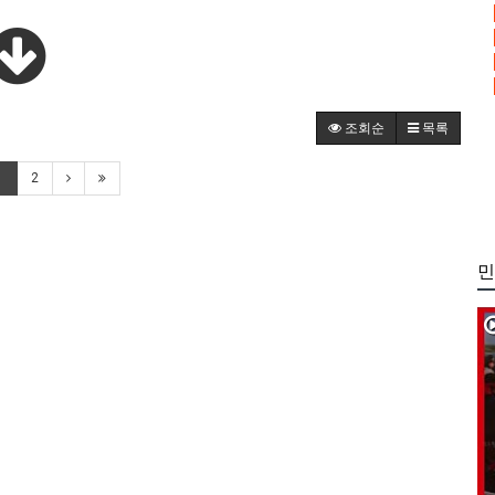
조회순
목록
1
2
민