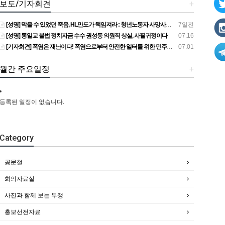
보도/기자회견
+
[성명] 막을 수 있었던 죽음, HL만도가 책임져라 : 청년노동자 사망사고의 철저한 진상규명과 재발방지 대책 마련하라
7일전
[성명] 통일교 불법 정치자금 수수 권성동 의원직 상실, 사필귀정이다
07.16
[기자회견] 폭염은 재난이다! 폭염으로부터 안전한 일터를 위한 민주노총 강원지역본부 폭염감시단 선포 기자회견
07.01
월간 주요일정
+
등록된 일정이 없습니다.
Category
공문철
회의자료실
사진과 함께 보는 투쟁
홍보선전자료