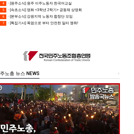
[원주소식] 원주 이주노동자 한국어교실
4
[속초소식] 영화 <3학년 2학기> 공동체 상영회
5
[본부소식] 강원지역 노동자 합창단 모임
6
[특집기사] 폭염으로 부터 안전한 일터 쟁취!
7
주노총 뉴스 NEWS
+