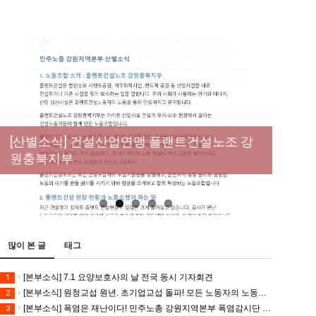
[성명] 막을 수 있었던 죽음, HL만도가 책임져
라 : 청년노동자 사망사고의 철저한 진상규명
[산별소식] 건설산업연맹 플랜트건설노조 강
[강릉,속초,원주,춘천] 폭염감시단 사업 이모저
[조합원☆인터뷰] 서비스연맹 전국학교비정
과 재발방지 대책 마련하라
원충북지부
모
규직노동조합 강원지부 김유미 춘천지회장
[본부소식] 강원지역 노동자 합창단 모임
많이 본 글
태그
[본부소식] 7.1 요양보호사의 날 전국 동시 기자회견
1
[본부소식] 원청교섭 원년. 초기업교섭 돌파! 모든 노동자의 노동기본권 쟁취! 민주노총 7.15 총파업대회
2
[본부소식] 폭염은 재난이다! 민주노총 강원지역본부 폭염감시단 선포 기자회견
3