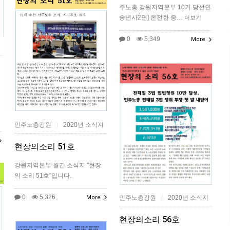
주노총 강원지역본부 10기 당선인
송년사2면] 온전한 중…
더보기
0
5,349
More
민주노총강원
2020년 소식지
|
현장의소리 51호
강원지역본부 월간 소식지 "현장
의 소리 51호"입니다.
0
5,326
More
민주노총강원
2020년 소식지
|
현장의소리 56호