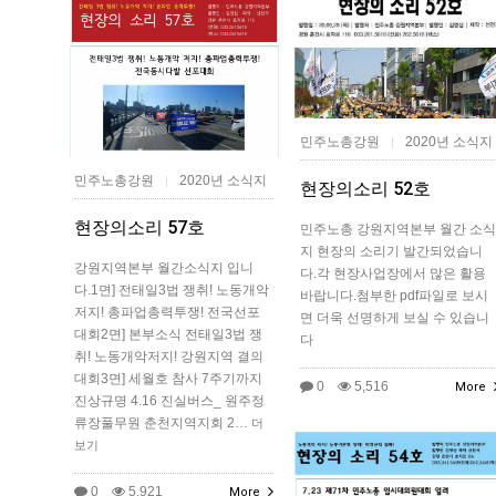
민주노총강원
2020년 소식지
|
민주노총강원
2020년 소식지
|
현장의소리 52호
현장의소리 57호
민주노총 강원지역본부 월간 소식
지 현장의 소리기 발간되었습니
강원지역본부 월간소식지 입니
다.각 현장사업장에서 많은 활용
다.1면] 전태일3법 쟁취! 노동개악
바랍니다.첨부한 pdf파일로 보시
저지! 총파업총력투쟁! 전국선포
면 더욱 선명하게 보실 수 있습니
대회2면] 본부소식 전태일3법 쟁
다
취! 노동개악저지! 강원지역 결의
대회3면] 세월호 참사 7주기까지
0
5,516
More
진상규명 4.16 진실버스_ 원주정
류장풀무원 춘천지역지회 2…
더
보기
0
5,921
More