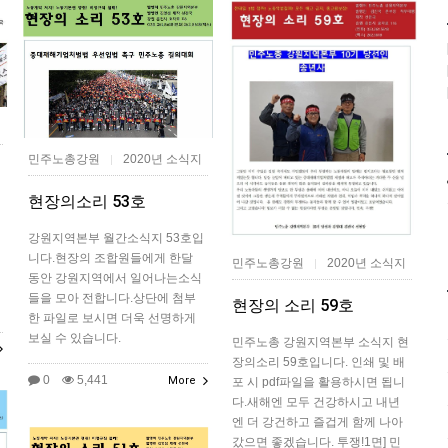
민주노총강원
2020년 소식지
|
현장의소리 53호
강원지역본부 월간소식지 53호입
니다.현장의 조합원들에게 한달
민주노총강원
2020년 소식지
|
동안 강원지역에서 일어나는소식
들을 모아 전합니다.상단에 첨부
현장의 소리 59호
한 파일로 보시면 더욱 선명하게
보실 수 있습니다.
민주노총 강원지역본부 소식지 현
장의소리 59호입니다. 인쇄 및 배
0
5,441
More
포 시 pdf파일을 활용하시면 됩니
다.새해엔 모두 건강하시고 내년
엔 더 강건하고 즐겁게 함께 나아
갔으면 좋겠습니다. 투쟁!1면] 민