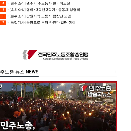
[원주소식] 원주 이주노동자 한국어교실
4
[속초소식] 영화 <3학년 2학기> 공동체 상영회
5
[본부소식] 강원지역 노동자 합창단 모임
6
[특집기사] 폭염으로 부터 안전한 일터 쟁취!
7
주노총 뉴스 NEWS
+