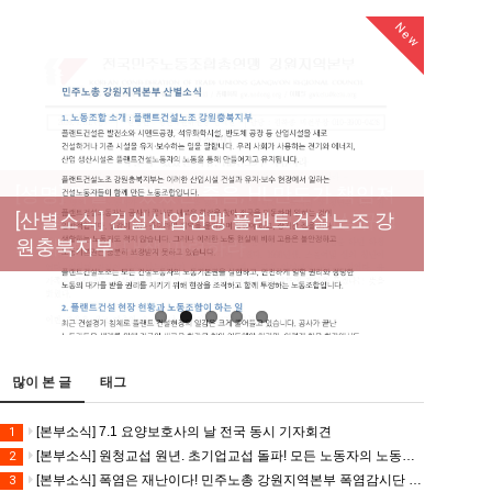
New
New
[성명] 막을 수 있었던 죽음, HL만도가 책임져
라 : 청년노동자 사망사고의 철저한 진상규명
[산별소식] 건설산업연맹 플랜트건설노조 강
[강릉,속초,원주,춘천] 폭염감시단 사업 이모저
[조합원☆인터뷰] 서비스연맹 전국학교비정
과 재발방지 대책 마련하라
원충북지부
모
규직노동조합 강원지부 김유미 춘천지회장
[본부소식] 강원지역 노동자 합창단 모임
많이 본 글
태그
[본부소식] 7.1 요양보호사의 날 전국 동시 기자회견
1
[본부소식] 원청교섭 원년. 초기업교섭 돌파! 모든 노동자의 노동기본권 쟁취! 민주노총 7.15 총파업대회
2
[본부소식] 폭염은 재난이다! 민주노총 강원지역본부 폭염감시단 선포 기자회견
3