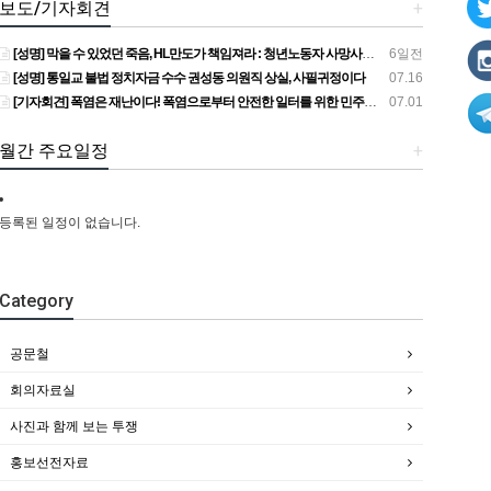
보도/기자회견
+
[성명] 막을 수 있었던 죽음, HL만도가 책임져라 : 청년노동자 사망사고의 철저한 진상규명과 재발방지 대책 마련하라
6일전
[성명] 통일교 불법 정치자금 수수 권성동 의원직 상실, 사필귀정이다
07.16
[기자회견] 폭염은 재난이다! 폭염으로부터 안전한 일터를 위한 민주노총 강원지역본부 폭염감시단 선포 기자회견
07.01
월간 주요일정
+
등록된 일정이 없습니다.
Category
공문철
회의자료실
사진과 함께 보는 투쟁
홍보선전자료