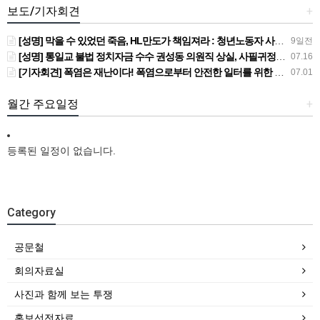
보도/기자회견
+
[성명] 막을 수 있었던 죽음, HL만도가 책임져라 : 청년노동자 사망사고의 철저한 진상규명과 재발방지 대책 마련하라
9일전
[성명] 통일교 불법 정치자금 수수 권성동 의원직 상실, 사필귀정이다
07.16
[기자회견] 폭염은 재난이다! 폭염으로부터 안전한 일터를 위한 민주노총 강원지역본부 폭염감시단 선포 기자회견
07.01
월간 주요일정
+
등록된 일정이 없습니다.
Category
공문철
회의자료실
사진과 함께 보는 투쟁
홍보선전자료