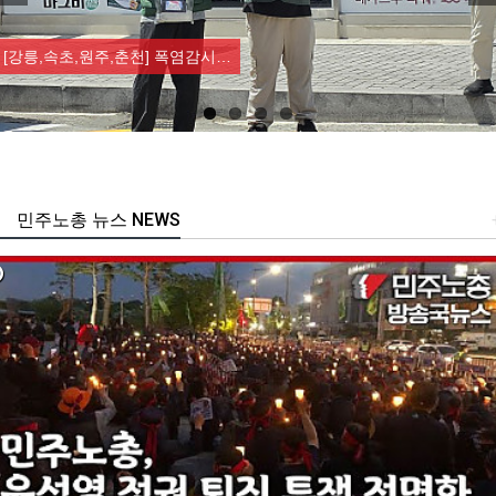
Previous
Nex
[강릉,속초,원주,춘천] 폭염감시…
민주노총 뉴스 NEWS