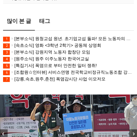
많이 본 글
태그
[본부소식] 원청교섭 원년. 초기업교섭 돌파! 모든 노동자의 노동기본권 쟁취! 민주노총 7.15 총파업대회
1
[속초소식] 영화 <3학년 2학기> 공동체 상영회
2
[본부소식] 강원지역 노동자 합창단 모임
3
[원주소식] 원주 이주노동자 한국어교실
4
[특집기사] 폭염으로 부터 안전한 일터 쟁취!
5
[조합원☆인터뷰] 서비스연맹 전국학교비정규직노동조합 강원지부 김유미 춘천지회장
6
[강릉,속초,원주,춘천] 폭염감시단 사업 이모저모
7