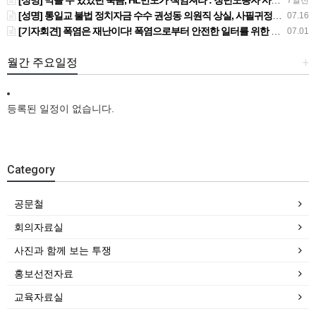
[성명] 막을 수 있었던 죽음, HL만도가 책임져라 : 청년노동자 사망사고의 철저한 진상규명과 재발방지 대책 마련하라
7일전
[성명] 통일교 불법 정치자금 수수 권성동 의원직 상실, 사필귀정이다
07.16
[기자회견] 폭염은 재난이다! 폭염으로부터 안전한 일터를 위한 민주노총 강원지역본부 폭염감시단 선포 기자회견
07.01
월간 주요일정
+
등록된 일정이 없습니다.
Category
공문철
회의자료실
사진과 함께 보는 투쟁
홍보선전자료
교육자료실