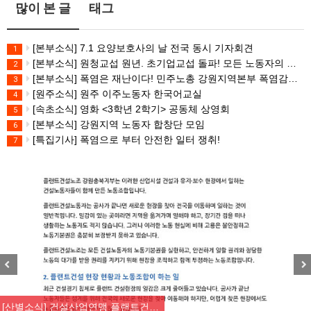
많이 본 글
태그
[본부소식] 7.1 요양보호사의 날 전국 동시 기자회견
1
[본부소식] 원청교섭 원년. 초기업교섭 돌파! 모든 노동자의 노동기본권 쟁취! 민주노총 7.15 총파업대회
2
[본부소식] 폭염은 재난이다! 민주노총 강원지역본부 폭염감시단 선포 기자회견
3
[원주소식] 원주 이주노동자 한국어교실
4
[속초소식] 영화 <3학년 2학기> 공동체 상영회
5
[본부소식] 강원지역 노동자 합창단 모임
6
[특집기사] 폭염으로 부터 안전한 일터 쟁취!
7
Previous
Nex
[산별소식] 건설산업연맹 플랜트건…