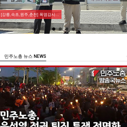
Previous
Nex
[강릉,속초,원주,춘천] 폭염감시…
민주노총 뉴스 NEWS