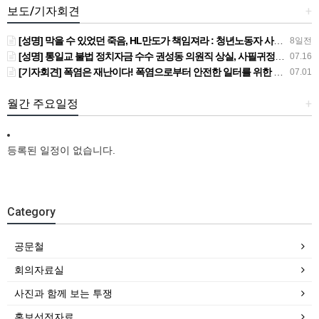
보도/기자회견
+
[성명] 막을 수 있었던 죽음, HL만도가 책임져라 : 청년노동자 사망사고의 철저한 진상규명과 재발방지 대책 마련하라
8일전
[성명] 통일교 불법 정치자금 수수 권성동 의원직 상실, 사필귀정이다
07.16
[기자회견] 폭염은 재난이다! 폭염으로부터 안전한 일터를 위한 민주노총 강원지역본부 폭염감시단 선포 기자회견
07.01
월간 주요일정
+
등록된 일정이 없습니다.
Category
공문철
회의자료실
사진과 함께 보는 투쟁
홍보선전자료