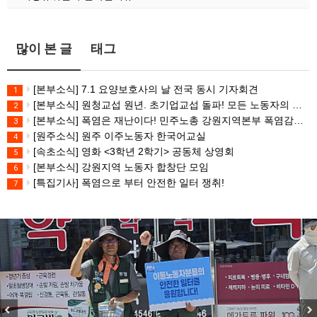
많이 본 글
태그
[본부소식] 7.1 요양보호사의 날 전국 동시 기자회견
1
[본부소식] 원청교섭 원년. 초기업교섭 돌파! 모든 노동자의 노동기본권 쟁취! 민주노총 7.15 총파업대회
2
[본부소식] 폭염은 재난이다! 민주노총 강원지역본부 폭염감시단 선포 기자회견
3
[원주소식] 원주 이주노동자 한국어교실
4
[속초소식] 영화 <3학년 2학기> 공동체 상영회
5
[본부소식] 강원지역 노동자 합창단 모임
6
[특집기사] 폭염으로 부터 안전한 일터 쟁취!
7