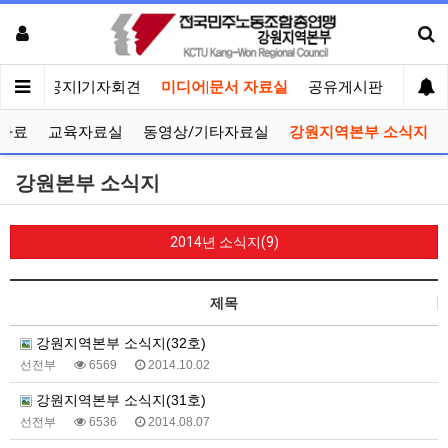
메인
공지|기자회견
미디어|문서 자료실
공유게시판
선거관
자료
교육자료실
동영상/기타자료실
강원지역본부 소식지
강원본부 소식지
2014년 소식지(9)
제목
강원지역본부 소식지(32호)
선전부
6569
2014.10.02
강원지역본부 소식지(31호)
선전부
6536
2014.08.07