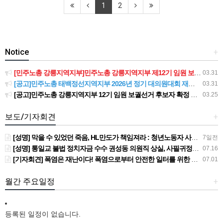
1
2
Notice
+
[민주노총 강릉지역지부]민주노총 강릉지역지부 제12기 임원 보궐선거결과 공고
03.31
[공고]민주노총 태백정선지역지부 2026년 정기 대의원대회 재소집 건
03.31
[공고]민주노총 강릉지역지부 12기 임원 보궐선거 후보자 확정 공고
03.25
보도/기자회견
+
[성명] 막을 수 있었던 죽음, HL만도가 책임져라 : 청년노동자 사망사고의 철저한 진상규명과 재발방지 대책 마련하라
7일전
[성명] 통일교 불법 정치자금 수수 권성동 의원직 상실, 사필귀정이다
07.16
[기자회견] 폭염은 재난이다! 폭염으로부터 안전한 일터를 위한 민주노총 강원지역본부 폭염감시단 선포 기자회견
07.01
월간 주요일정
+
등록된 일정이 없습니다.