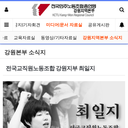
메인
공지|기자회견
미디어|문서 자료실
공유게시판
선거관
자료
교육자료실
동영상/기타자료실
강원지역본부 소식지
강원본부 소식지
전국교직원노동조합 강원지부 최일지