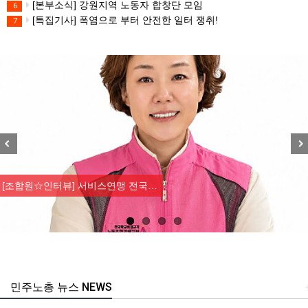
[본부소식] 강원지역 노동자 합창단 모임
6
[특집기사] 폭염으로 부터 안전한 일터 쟁취!
7
Previous
Nex
[조합원☆인터뷰] 서비스연맹 전국…
민주노총 뉴스 NEWS