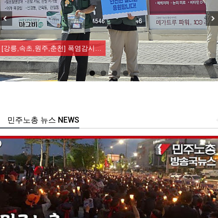
Previous
Nex
[강릉,속초,원주,춘천] 폭염감시…
민주노총 뉴스 NEWS