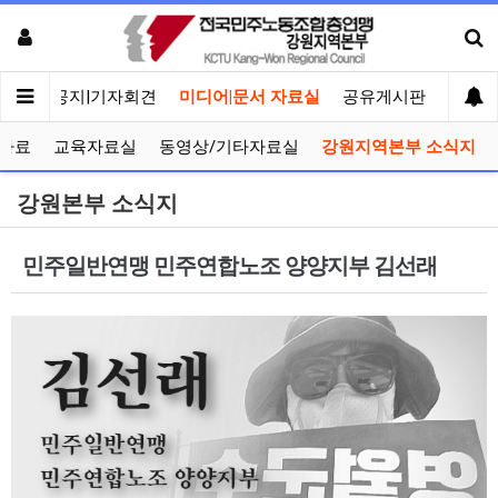
메인
공지|기자회견
미디어|문서 자료실
공유게시판
선거관
자료
교육자료실
동영상/기타자료실
강원지역본부 소식지
강원본부 소식지
민주일반연맹 민주연합노조 양양지부 김선래