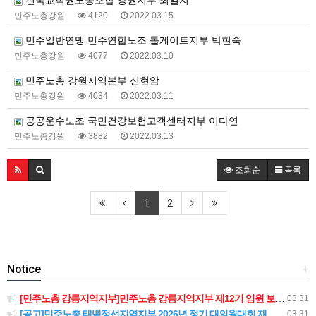
전국교직원노동조합 강원지부 최일지
민주노총강원
4120
2022.03.15
민주일반연맹 민주연합노조 톨게이트지부 박현숙
민주노총강원
4077
2022.03.10
민주노총 강원지역본부 신현암
민주노총강원
4034
2022.03.11
공공운수노조 국민건강보험고객센터지부 이다연
민주노총강원
3882
2022.03.13
조회순
목록
1
2
Notice
+
[민주노총 강릉지역지부]민주노총 강릉지역지부 제12기 임원 보궐선거결과 공고
03.31
[공고]민주노총 태백정선지역지부 2026년 정기 대의원대회 재소집 건
03.31