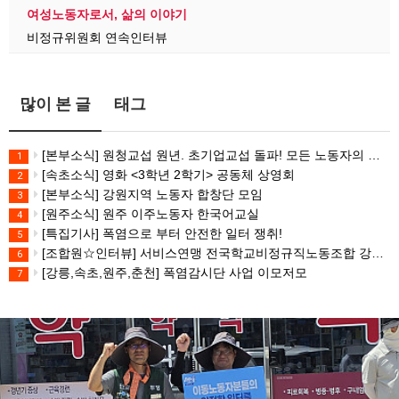
여성노동자로서, 삶의 이야기
비정규위원회 연속인터뷰
많이 본 글
태그
[본부소식] 원청교섭 원년. 초기업교섭 돌파! 모든 노동자의 노동기본권 쟁취! 민주노총 7.15 총파업대회
1
[속초소식] 영화 <3학년 2학기> 공동체 상영회
2
[본부소식] 강원지역 노동자 합창단 모임
3
[원주소식] 원주 이주노동자 한국어교실
4
[특집기사] 폭염으로 부터 안전한 일터 쟁취!
5
[조합원☆인터뷰] 서비스연맹 전국학교비정규직노동조합 강원지부 김유미 춘천지회장
6
[강릉,속초,원주,춘천] 폭염감시단 사업 이모저모
7