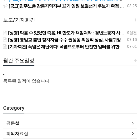
[공고]민주노총 강릉지역지부 12기 임원 보궐선거 후보자 확정 공고
03.25
보도/기자회견
+
[성명] 막을 수 있었던 죽음, HL만도가 책임져라 : 청년노동자 사망사고의 철저한 진상규명과 재발방지 대책 마련하라
9일전
[성명] 통일교 불법 정치자금 수수 권성동 의원직 상실, 사필귀정이다
07.16
[기자회견] 폭염은 재난이다! 폭염으로부터 안전한 일터를 위한 민주노총 강원지역본부 폭염감시단 선포 기자회견
07.01
월간 주요일정
+
등록된 일정이 없습니다.
Category
공문철
회의자료실