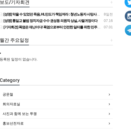
보도/기자회견
+
[성명] 막을 수 있었던 죽음, HL만도가 책임져라 : 청년노동자 사망사고의 철저한 진상규명과 재발방지 대책 마련하라
8일전
[성명] 통일교 불법 정치자금 수수 권성동 의원직 상실, 사필귀정이다
07.16
[기자회견] 폭염은 재난이다! 폭염으로부터 안전한 일터를 위한 민주노총 강원지역본부 폭염감시단 선포 기자회견
07.01
월간 주요일정
+
등록된 일정이 없습니다.
Category
공문철
회의자료실
사진과 함께 보는 투쟁
홍보선전자료