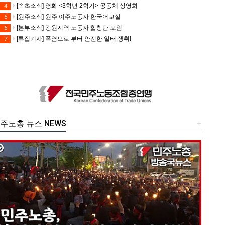
[속초소식] 영화 <3학년 2학기> 공동체 상영회
4
[원주소식] 원주 이주노동자 한국어교실
5
[본부소식] 강원지역 노동자 합창단 모임
6
[특집기사] 폭염으로 부터 안전한 일터 쟁취!
7
주노총 뉴스 NEWS
+