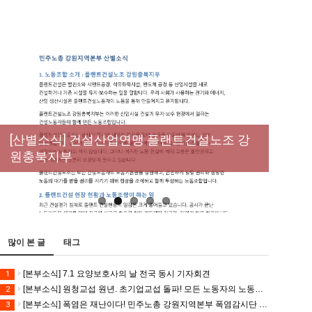
[성명] 막을 수 있었던 죽음, HL만도가 책임져
라 : 청년노동자 사망사고의 철저한 진상규명
[산별소식] 건설산업연맹 플랜트건설노조 강
[강릉,속초,원주,춘천] 폭염감시단 사업 이모저
[조합원☆인터뷰] 서비스연맹 전국학교비정
과 재발방지 대책 마련하라
원충북지부
모
규직노동조합 강원지부 김유미 춘천지회장
[본부소식] 강원지역 노동자 합창단 모임
많이 본 글
태그
[본부소식] 7.1 요양보호사의 날 전국 동시 기자회견
1
[본부소식] 원청교섭 원년. 초기업교섭 돌파! 모든 노동자의 노동기본권 쟁취! 민주노총 7.15 총파업대회
2
[본부소식] 폭염은 재난이다! 민주노총 강원지역본부 폭염감시단 선포 기자회견
3