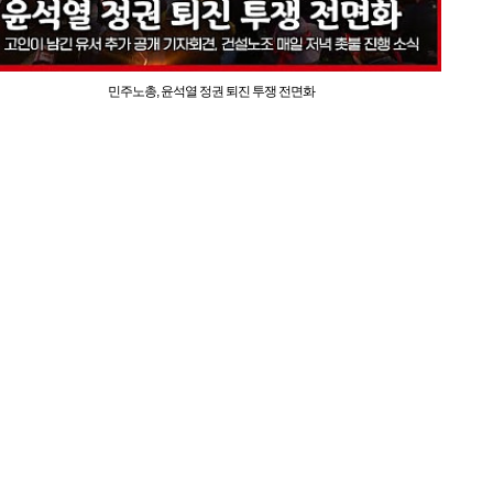
민주노총, 윤석열 정권 퇴진 투쟁 전면화