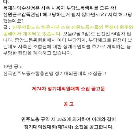
다.
동해해양수산청은 사측 사용자 부당노동행위를 모른 척!
선원근로감독관님! 해고당하는거 쉽지 않다면서요? 저희 해고당
했는데요?
글 :
민주연합노조 해운지부 소속 선원노동자들의 투쟁이 원주와
동해에서 계속되고 있습니다
.
오늘
(2
월
3
일
)
로 선전전
64
일차 입
니다
.
중앙노동위원회에서 이미 부당징계
,
부당해고로 판정이 났
는데도 사측은 조합원에 대한 징계위원회를 추가로 개최하는 등
부당한 탄압을 계속하고 있습니다
.
10면 공고
전국민주노동조합총연맹 정기대의원대회 소집공고
제
74
차 정기대의원대회 소집 공고문
공 고
민주노총 규약 제
18
조에 의거하여 아래와 같이
정기대의원대회
(
제
74
차
)
소집을 공고합니다
.