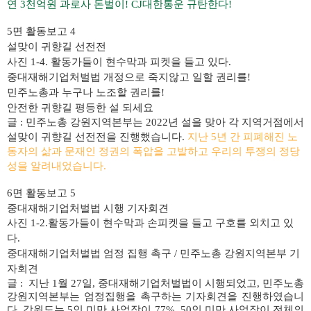
연 3천억원
과로사
돈벌이!
CJ대한통운
규탄한다!
5
면 활동보고
4
설맞이 귀향길 선전전
사진 1-4. 활동가들이 현수막과 피켓을 들고 있다.
중대재해기업처벌법 개정으로 죽지않고 일할 권리를!
민주노총과 누구나 노조할 권리를!
안전한 귀향길 평등한 설 되세요
글 : 민주노총 강원지역본부는
2022
년 설을 맞아 각 지역거점에서
설맞이
귀향길
선전전을 진행했습니다
.
지난
5
년 간 피폐해진 노
동자의 삶과 문재인 정권의 폭압을 고발하고 우리의 투쟁의 정당
성을
알려내었습니다
.
6
면 활동보고 5
중대재해기업처벌법 시행 기자회견
사진 1-2.활동가들이 현수막과 손피켓을 들고 구호를 외치고 있
다.
중대재해기업처벌법 엄정 집행 촉구 / 민주노총 강원지역본부 기
자회견
글 :
지난
1
월
27
일
,
중대재해기업처벌법이 시행되었고
,
민주노총
강원지역본부는 엄정집행을 촉구하는 기자회견을 진행하였습니
다
.
강원도는
5
인 미만 사업장이
77%, 50
인 미만 사업장이 전체의