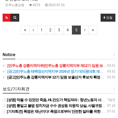
민주노총강원
4273
2022.07.31
정렬
1
2
3
4
5
Notice
+
[민주노총 강릉지역지부]민주노총 강릉지역지부 제12기 임원 보궐선거결과 공고
03.31
[공고]민주노총 태백정선지역지부 2026년 정기 대의원대회 재소집 건
03.31
[공고]민주노총 강릉지역지부 12기 임원 보궐선거 후보자 확정 공고
03.25
보도/기자회견
+
[성명] 막을 수 있었던 죽음, HL만도가 책임져라 : 청년노동자 사망사고의 철저한 진상규명과 재발방지 대책 마련하라
7일전
[성명] 통일교 불법 정치자금 수수 권성동 의원직 상실, 사필귀정이다
07.16
[기자회견] 폭염은 재난이다! 폭염으로부터 안전한 일터를 위한 민주노총 강원지역본부 폭염감시단 선포 기자회견
07.01