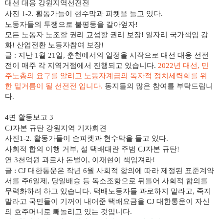
대선 대응 강원지역선전전
사진 1-2. 활동가들이 현수막과 피켓을 들고 있다.
노동자들의 투쟁으로 불평등을 갈아엎자!
모든 노동자 노조할 권리 교섭할 권리 보장! 일자리 국가책임 강
화! 산업전환 노동자참여 보장!
글 : 지난
1
월
21
일
,
춘천에서의 일정을 시작으로 대선 대응 선전
전이
매주
각 지역거점에서 진행되고 있습니다
.
2022
년 대선
,
민
주노총의 요구를 알리고 노동자계급의 독자적 정치세력화를 위
한 밑거름이 될 선전전 입니다
.
동지들의 많은 참여를 부탁드립니
다
.
4
면 활동보고
3
CJ자본 규탄 강원지역 기자회견
사진1-2. 활동가들이 손피켓과 현수막을 들고 있다.
사회적 합의 이행 거부, 설 택배대란 주범 CJ자본 규탄!
연 3천억원 과로사 돈벌이, 이재현이 책임져라!
글 : CJ
대한통운은 작년
6
월 사회적 합의에 따라 제정된 표준계약
서를 주
6
일제
,
당일배송 등 독소조항으로
뒤틀어 사회적 합의를
무력화하려 하고 있습니다
.
택배노동자들 과로하지 말라고
,
죽지
말라고 국민들이 기꺼이 내어준 택배요금을
CJ
대한통운이 자신
의 호주머니로 빼돌리고 있는 것입니다
.