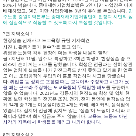
98%
가 넘습니다
.
중대재해기업처벌법은
5
인 미만 사업장은 아예
배제하였고
, 50
인 미만 사업장에는
3
년의 유예를 두었습니다
.
민
주노총 강원지역본부는 중대재해기업처벌법이 현장과 시민의 삶
에 실질적으로 작동할 수 있도록 다시 투쟁할 것입니다
.
7면 지역소식 1
현장실습 산재사고 도교육청 규탄 기자회견
사진 1. 활동가들이 현수막을 들고 있다.
위험한 노동력 착취 현장에 더는 학생을 내몰지 말라!
글 : 지난해
1
1
월
,
원주 내 특성화고
3
학년 학생이 현장실습 중 프
레스에 손이 끼는 사고를 당했습니다
.
학생은 전공과는 전혀 상관
없는 업체에 실습을 나가 안전교육도 받지 못하고 맡기로 한 업무
도 아닌 조립공정에 투입되어 홀로 작업하다 사고를 당했습니
다
.
취업률 등 성과로 포장할 때는 교육이라 주장하고 사고가 났
을 때는 근로라 주장하는 도교육청의 무책임한 태도
를 규탄하지
않을 수 없습니다
.
2021
년도 강릉지역 현장실습 학생 및 업체 현
황을 보면 학생들의 전공은 조경
,
전기
,
전자 등인데 현장실습 업
체
34
개 중
7
개는 미용실이었고
4
개는 카페
,
베이커리
,
음식점이
었습니다
.
심지어 전공에 맞지도 않는
‘
실습
’
이 노동이 아니라 교
육이라 말하며 최저임금도 주지 않습니다
.
교육도
,
노동도 아닌
사각의 지옥에서 학생들을 데리고 나와야 합니다
.
8면 지역소식 2