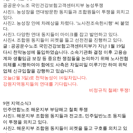
공공운수노조
국민건강보험고객센터지부
농성투쟁
사진1. 농성장을 연대방문한 동지들과 조합원들이 투쟁을 외치고
있다.
사진2. 농성장 안에 차례상을 차렸다. '노사전조속한시행' 써 붙였
다.
사진3. 다양한 연대 동지들이 마이크를 잡고 발언하고 있다.
사진4. 조합원 동지들이 피켓을 들고 선전전을 진행하고 있다.
글 : 공공운수노조
국민건강보험고객센터지부가
지난
1
월
19
일
다시 천막농성에 돌입하였습니다
.
소속기관화 결정 이후 고용승
계와 생활임금 보장 등 중요한 쟁점들을 논의하기 위해 노사전협
의체를 시행하여야 함에도 사측은 차일피일 미루기만 하며 위탁
업체 신규입찰을 강행하고 있습니다
.
오늘
(2
월
3
일
)
로 천막농성이
16
일차입니다
.
강원지역동지들의 연대를 기다립니다
.
비정규직 철폐
!
투쟁
!
9면 지역소식3
민주연합노조 해운지부 부당해고 철회
투쟁
사진1. 해운지부 조합원 동지들과 전교조, 민주일반노조 동지들
이 투쟁을 외치고 있다.
사진2. 해운지부 조합원 동지들이 피켓을 들고 구호를 외치고 있