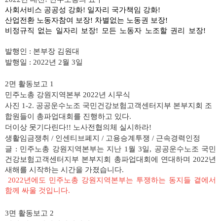
사회서비스 공공성 강화
!
일자리 국가책임 강화
!
산업전환 노동자참여 보장
!
차별없는
노동권 보장
!
비정규직 없는 일자리 보장
!
모든 노동자
노조할
권리 보장!
보
장
!
발행인
:
본부장 김원대
발행일
: 2022
년 2
월 3
일
2
면 활동보고
1
민주노총 강원지역본부 2022년 시무식
사진 1-2. 공공운수노조 국민건강보험고객센터지부 본부지회 조
합원들이 총파업대회를 진행하고 있다.
더이상 못기다린다!! 노사전협의체 실시하라!
생활임금쟁취 / 인센티브폐지 / 고용승계투쟁 / 근속경력인정
글 : 민주노총 강원지역본부는 지난
1
월
3
일
,
공공운수노조
국민
건강보험고객센터지부
본부지회 총파업대회에 연대하며
2022
년
새해를 시작하는 시간을 가졌습니다
.
2022
년에도 민주노총 강원지역본부는 투쟁하는 동지들 곁에서
함께 싸울 것입니다
.
3
면 활동보고
2