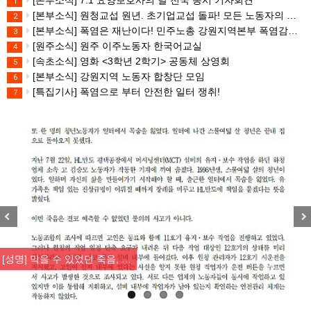
[본부소식] 7.1 요양보호사의 날 전국 동시 기자회견
1
[본부소식] 원청교섭 원년. 초기업교섭 돌파! 모든 노동자의 노동기본권 쟁취! 민주노총 7.15 총파업대회
2
[본부소식] 폭염은 재난이다! 민주노총 강원지역본부 폭염감시단 선포 기자회견
3
[원주소식] 원주 이주노동자 한국어교실
4
[속초소식] 영화 <3학년 2학기> 공동체 상영회
5
[본부소식] 강원지역 노동자 합창단 모임
6
[특집기사] 폭염으로 부터 안전한 일터 쟁취!
7
Previous
Nex
[산별소식] 건설산업연맹 플랜트건…