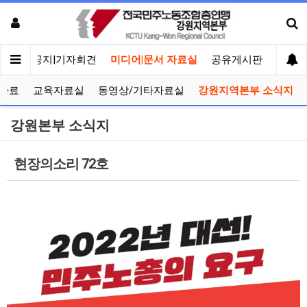
메인
공지|기자회견
미디어|문서 자료실
공유게시판
선거관
자료
교육자료실
동영상/기타자료실
강원지역본부 소식지
강원본부 소식지
현장의소리 72호