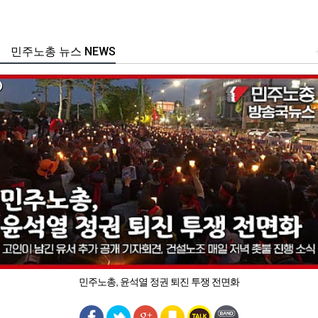
민주노총 뉴스 NEWS
민주노총, 윤석열 정권 퇴진 투쟁 전면화