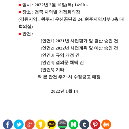
■
일시
: 2022
년
2
월
10
일
(
목
) 14:00 ~
■
장소
:
전국 지역별 거점회의장
(
강원지역
:
원주시 우산공단길
24,
원주지역지부
3
층 대
회의실
)
■
안건
:
[
안건
1] 2021
년 사업평가 및 결산 승인 건
[
안건
2] 2022
년 사업계획 및 예산 승인 건
[
안건
3]
규약 개정 건
[
안건
4]
결의문 채택 건
[
안건
5]
기타
※
본 안건 추가 시 수정공고 예정
2022
년
1
월
14