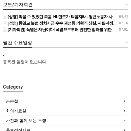
보도/기자회견
+
[성명] 막을 수 있었던 죽음, HL만도가 책임져라 : 청년노동자 사망사고의 철저한 진상규명과 재발방지 대책 마련하라
6일전
[성명] 통일교 불법 정치자금 수수 권성동 의원직 상실, 사필귀정이다
07.16
[기자회견] 폭염은 재난이다! 폭염으로부터 안전한 일터를 위한 민주노총 강원지역본부 폭염감시단 선포 기자회견
07.01
월간 주요일정
+
등록된 일정이 없습니다.
Category
공문철
회의자료실
사진과 함께 보는 투쟁
홍보선전자료