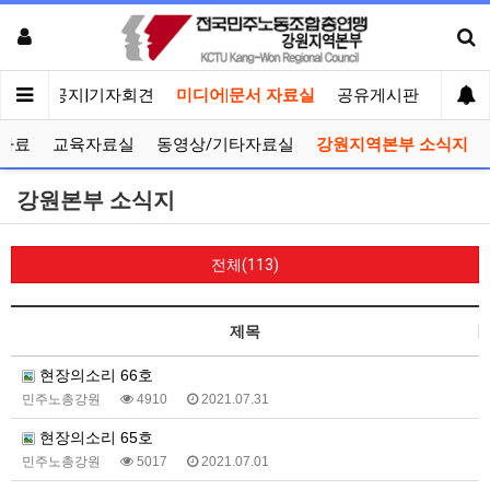
메인
공지|기자회견
미디어|문서 자료실
공유게시판
선거관
자료
교육자료실
동영상/기타자료실
강원지역본부 소식지
강원본부 소식지
전체(113)
제목
현장의소리 66호
민주노총강원
4910
2021.07.31
현장의소리 65호
민주노총강원
5017
2021.07.01