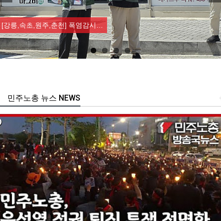
Previous
Nex
[강릉,속초,원주,춘천] 폭염감시…
민주노총 뉴스 NEWS