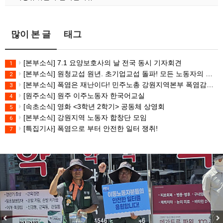
많이 본 글
태그
[본부소식] 7.1 요양보호사의 날 전국 동시 기자회견
1
[본부소식] 원청교섭 원년. 초기업교섭 돌파! 모든 노동자의 노동기본권 쟁취! 민주노총 7.15 총파업대회
2
[본부소식] 폭염은 재난이다! 민주노총 강원지역본부 폭염감시단 선포 기자회견
3
[원주소식] 원주 이주노동자 한국어교실
4
[속초소식] 영화 <3학년 2학기> 공동체 상영회
5
[본부소식] 강원지역 노동자 합창단 모임
6
[특집기사] 폭염으로 부터 안전한 일터 쟁취!
7