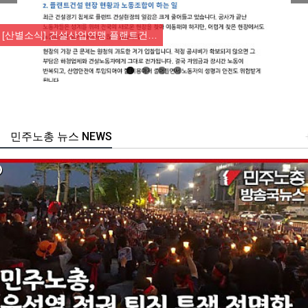
Previous
Nex
[산별소식] 건설산업연맹 플랜트건…
민주노총 뉴스 NEWS