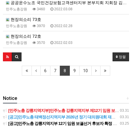
공공운수노조 국민건강보험고객센터지부 본부지회 지회장 김경희
민주노총강원
3460
2022.03.08
현장의소리 73호
민주노총강원
3970
2022.02.28
현장의소리 72호
민주노총강원
3570
2022.02.03
정렬
6
7
8
9
10
Notice
+
[민주노총 강릉지역지부]민주노총 강릉지역지부 제12기 임원 보궐선거결과 공고
03.31
[공고]민주노총 태백정선지역지부 2026년 정기 대의원대회 재소집 건
03.31
[공고]민주노총 강릉지역지부 12기 임원 보궐선거 후보자 확정 공고
03.25