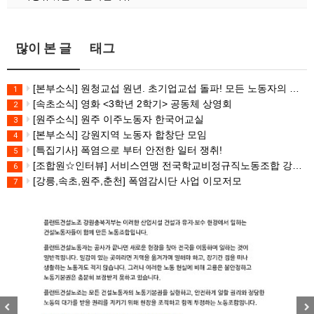
많이 본 글
태그
[본부소식] 원청교섭 원년. 초기업교섭 돌파! 모든 노동자의 노동기본권 쟁취! 민주노총 7.15 총파업대회
1
[속초소식] 영화 <3학년 2학기> 공동체 상영회
2
[원주소식] 원주 이주노동자 한국어교실
3
[본부소식] 강원지역 노동자 합창단 모임
4
[특집기사] 폭염으로 부터 안전한 일터 쟁취!
5
[조합원☆인터뷰] 서비스연맹 전국학교비정규직노동조합 강원지부 김유미 춘천지회장
6
[강릉,속초,원주,춘천] 폭염감시단 사업 이모저모
7