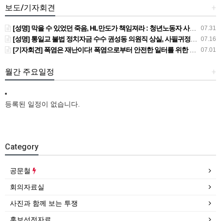
보도/기자회견
+
[성명] 막을 수 있었던 죽음, HL만도가 책임져라 : 청년노동자 사망사고의 철저한 진상규명과 재발방지 대책 마련하라
07.31
[성명] 통일교 불법 정치자금 수수 권성동 의원직 상실, 사필귀정이다
07.16
[기자회견] 폭염은 재난이다! 폭염으로부터 안전한 일터를 위한 민주노총 강원지역본부 폭염감시단 선포 기자회견
07.01
월간 주요일정
+
등록된 일정이 없습니다.
Category
공문철
회의자료실
사진과 함께 보는 투쟁
홍보선전자료