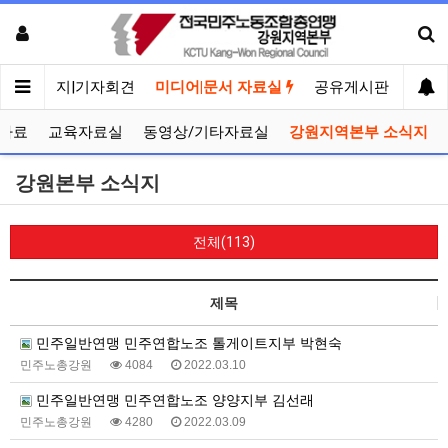
메인
공지|기자회견
미디어|문서 자료실
공유게시판
선거
자료
교육자료실
동영상/기타자료실
강원지역본부 소식지
강원본부 소식지
전체(113)
제목
민주일반연맹 민주연합노조 톨게이트지부 박현숙
민주노총강원
4084
2022.03.10
민주일반연맹 민주연합노조 양양지부 김선래
민주노총강원
4280
2022.03.09