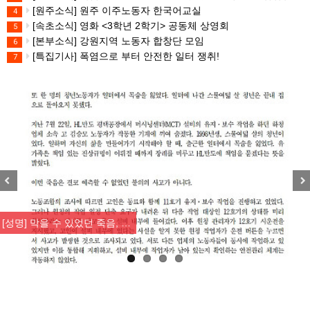
[원주소식] 원주 이주노동자 한국어교실
4
[속초소식] 영화 <3학년 2학기> 공동체 상영회
5
[본부소식] 강원지역 노동자 합창단 모임
6
[특집기사] 폭염으로 부터 안전한 일터 쟁취!
7
Previous
Nex
[산별소식] 건설산업연맹 플랜트건…