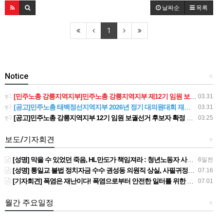
날짜순
목록
1
Notice
+
[민주노총 강릉지역지부]민주노총 강릉지역지부 제12기 임원 보궐선거결과 공고
03.31
[공고]민주노총 태백정선지역지부 2026년 정기 대의원대회 재소집 건
03.31
[공고]민주노총 강릉지역지부 12기 임원 보궐선거 후보자 확정 공고
03.25
보도/기자회견
+
[성명] 막을 수 있었던 죽음, HL만도가 책임져라 : 청년노동자 사망사고의 철저한 진상규명과 재발방지 대책 마련하라
6일전
[성명] 통일교 불법 정치자금 수수 권성동 의원직 상실, 사필귀정이다
07.16
[기자회견] 폭염은 재난이다! 폭염으로부터 안전한 일터를 위한 민주노총 강원지역본부 폭염감시단 선포 기자회견
07.01
월간 주요일정
+