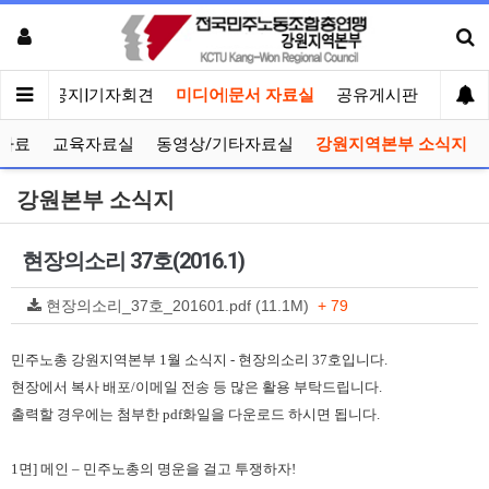
메인
공지|기자회견
미디어|문서 자료실
공유게시판
선거관
자료
교육자료실
동영상/기타자료실
강원지역본부 소식지
강원본부 소식지
현장의소리 37호(2016.1)
현장의소리_37호_201601.pdf (11.1M)
+ 79
민주노총 강원지역본부
1
월 소식지
-
현장의소리
37
호입니다
.
현장에서 복사 배포
/
이메일 전송 등 많은 활용 부탁드립니다
.
출력할 경우에는 첨부한
pdf
화일을 다운로드 하시면 됩니다
.
1
면
]
메인
–
민주노총의 명운을 걸고 투쟁하자
!