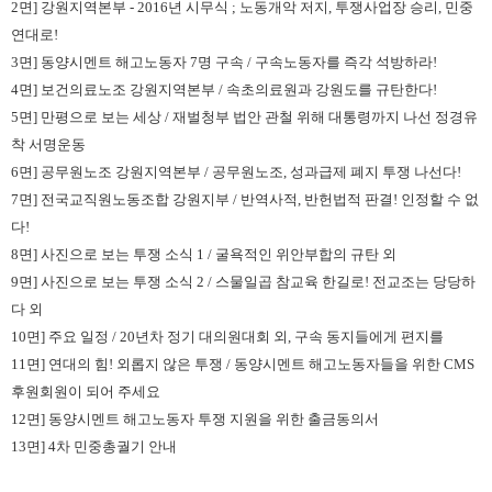
2
면
]
강원지역본부
- 2016
년 시무식
;
노동개악 저지
,
투쟁사업장 승리
,
민중
연대로
!
3
면
]
동양시멘트 해고노동자
7
명 구속
/
구속노동자를 즉각 석방하라
!
4
면
]
보건의료노조 강원지역본부
/
속초의료원과 강원도를 규탄한다
!
5
면
]
만평으로 보는 세상
/
재벌청부 법안 관철 위해 대통령까지 나선 정경유
착 서명운동
6
면
]
공무원노조 강원지역본부
/
공무원노조
,
성과급제 폐지 투쟁 나선다
!
7
면
]
전국교직원노동조합 강원지부
/
반역사적
,
반헌법적 판결
!
인정할 수 없
다
!
8
면
]
사진으로 보는 투쟁 소식
1 /
굴욕적인 위안부합의 규탄 외
9
면
]
사진으로 보는 투쟁 소식
2 /
스물일곱 참
교육
한길로
!
전교조는 당당하
다 외
10
면
]
주요 일정
/ 20
년차 정기 대의원대회 외,
구속 동지들에게 편지를
11
면
]
연대의 힘
!
외롭지 않은 투쟁
/
동양시멘트 해고노동자들을 위한
CMS
후원회원이 되어 주세요
12
면
]
동양시멘트 해고노동자 투쟁 지원을 위한 출금동의서
13
면
] 4
차 민중총궐기 안내