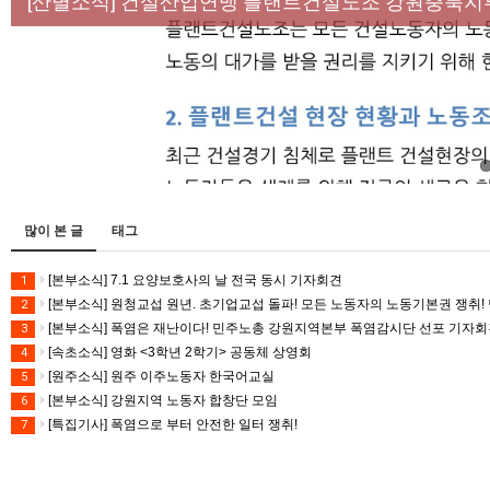
[성명] 막을 수 있었던 죽음, HL만도가 책임져라 :
[산별소식] 건설산업연맹 플랜트건설노조 강원충북지
[강릉,속초,원주,춘천] 폭염감시단 사업 이모저모
[조합원☆인터뷰] 서비스연맹 전국학교비정규직노동
[본부소식] 강원지역 노동자 합창단 모임
많이 본 글
태그
[본부소식] 7.1 요양보호사의 날 전국 동시 기자회견
1
[본부소식] 원청교섭 원년. 초기업교섭 돌파! 모든 노동자의 노동기본권 쟁취! 
2
[본부소식] 폭염은 재난이다! 민주노총 강원지역본부 폭염감시단 선포 기자
3
[속초소식] 영화 <3학년 2학기> 공동체 상영회
4
[원주소식] 원주 이주노동자 한국어교실
5
[본부소식] 강원지역 노동자 합창단 모임
6
[특집기사] 폭염으로 부터 안전한 일터 쟁취!
7