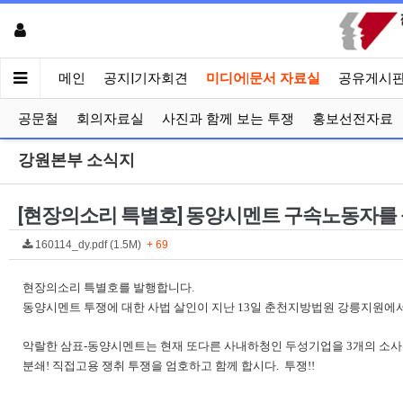
메인
공지|기자회견
미디어|문서 자료실
공유게시
공문철
회의자료실
사진과 함께 보는 투쟁
홍보선전자료
강원본부 소식지
[현장의소리 특별호] 동양시멘트 구속노동자를 
160114_dy.pdf (1.5M)
+ 69
현장의소리 특별호를 발행합니다.
동양시멘트 투쟁에 대한 사법 살인이 지난 13일 춘천지방법원 강릉지원에서
악랄한 삼
표-동양시멘트는 현재 또다른 사내하청인 두성기업을 3개의 소사
분쇄! 직접고용 쟁취 투쟁을 엄호하고 함께 합시다. 투쟁!!