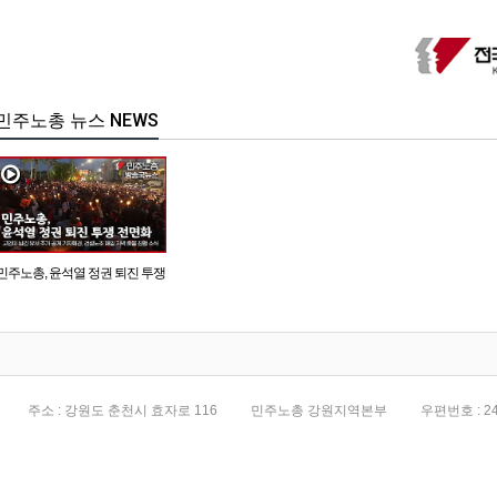
민주노총 뉴스 NEWS
민주노총, 윤석열 정권 퇴진 투쟁
전면화
주소 : 강원도 춘천시 효자로 116
민주노총 강원지역본부
우편번호 : 24