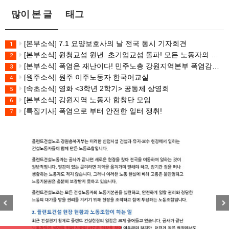
많이 본 글
태그
[본부소식] 7.1 요양보호사의 날 전국 동시 기자회견
1
[본부소식] 원청교섭 원년. 초기업교섭 돌파! 모든 노동자의 노동기본권 쟁취! 민주노총 7.15 총파업대회
2
[본부소식] 폭염은 재난이다! 민주노총 강원지역본부 폭염감시단 선포 기자회견
3
[원주소식] 원주 이주노동자 한국어교실
4
[속초소식] 영화 <3학년 2학기> 공동체 상영회
5
[본부소식] 강원지역 노동자 합창단 모임
6
[특집기사] 폭염으로 부터 안전한 일터 쟁취!
7
Previous
Nex