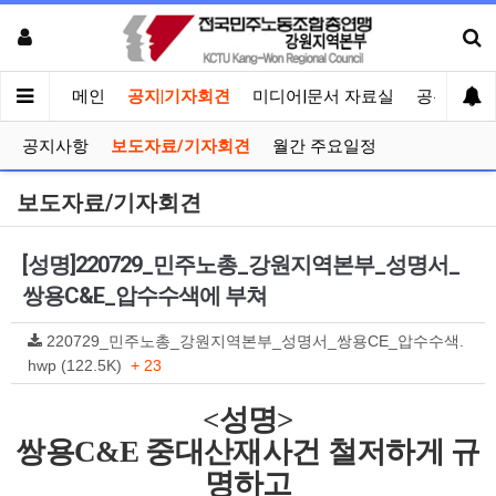
메인
공지|기자회견
미디어|문서 자료실
공유게시
공지사항
보도자료/기자회견
월간 주요일정
보도자료/기자회견
[성명]220729_민주노총_강원지역본부_성명서_
쌍용C&E_압수수색에 부쳐
220729_민주노총_강원지역본부_성명서_쌍용CE_압수수색.
hwp (122.5K)
+ 23
<
성명
>
쌍용
C&E
중대산재사건 철저하게 규
명하고