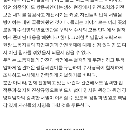
있던 와중임에도 쌍용씨앤이는 생산 현장에서 안전조치와 안전
보건 체계를 점검하고 개선하기는 커녕
,
자신들의 법적 처벌을
방어하는 데만 골몰해왔던 것이다
.
들리는 이야기로는 여러 곳의
로펌과 수십명의 변호인단을 꾸려서 수사의 모든 단계에서 철저
하게 준비된 대응을 해왔다고 한다
.
그러한 치밀함과 노력으로
현장 노동자들의 작업환경과 안전문제에 대해 신경 썼다면 또 다
시 이런 참사를 겪었을지 되묻지 않을 수 없다
.
우리는 노동자들의 안전과 생명에는 철저하게 무관심하고 무책
임하게 일관해온 쌍용씨앤이를 규탄하며 수사당국이 철저하게
조사하고 수사해서 강력하게 처벌하기를 바란다
.
뿐만 아니라
,
현재 진행되고 있는 사건과 관련해서도 엄격한 법
적용과 철저한 진상규명으로 반드시 법에 명시된 원청과 원청 경
영책임자의 강력한 처벌이 이뤄질 수 있도록 검찰과 법원도 책임
감 있게 자신들의 사명을 다할 것을 주문한다
.