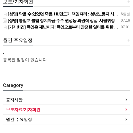
보도/기자회견
+
[성명] 막을 수 있었던 죽음, HL만도가 책임져라 : 청년노동자 사망사고의 철저한 진상규명과 재발방지 대책 마련하라
6일전
[성명] 통일교 불법 정치자금 수수 권성동 의원직 상실, 사필귀정이다
07.16
[기자회견] 폭염은 재난이다! 폭염으로부터 안전한 일터를 위한 민주노총 강원지역본부 폭염감시단 선포 기자회견
07.01
월간 주요일정
+
등록된 일정이 없습니다.
Category
공지사항
보도자료/기자회견
월간 주요일정