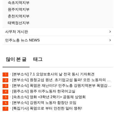
속초지역지부
원주지역지부
춘천지역지부
태백정선지부
사무처 게시판
민주노총 뉴스 NEWS
많이 본 글
태그
[본부소식] 7.1 요양보호사의 날 전국 동시 기자회견
1
[본부소식] 원청교섭 원년. 초기업교섭 돌파! 모든 노동자의 노동기본권 쟁취! 민주노총 7.15 총파업대회
2
[본부소식] 폭염은 재난이다! 민주노총 강원지역본부 폭염감시단 선포 기자회견
3
[원주소식] 원주 이주노동자 한국어교실
4
[속초소식] 영화 <3학년 2학기> 공동체 상영회
5
[본부소식] 강원지역 노동자 합창단 모임
6
[특집기사] 폭염으로 부터 안전한 일터 쟁취!
7