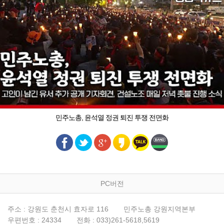
민주노총, 윤석열 정권 퇴진 투쟁 전면화
PC버전
주소 : 강원도 춘천시 효자로 116
민주노총 강원지역본부
우편번호 : 24334
전화 : 033)261-5618,5619