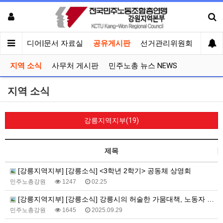
회견
미디어|문서 자료실
공유게시판
선거관리위원회
지역 소식
사무처 게시판
민주노총 뉴스 NEWS
지역 소식
강릉지역지부(19)
제목
[강릉지역지부] [강릉소식] <3학년 2학기> 공동체 상영회
민주노총강원
1247
02.25
[강릉지역지부] [강릉소식] 강릉시의 허술한 가뭄대책, 노동자 보호‘구멍’ 운영중단 사업장 노동자 보호대책 촉구 기자회견 개최
민주노총강원
1645
2025.09.29