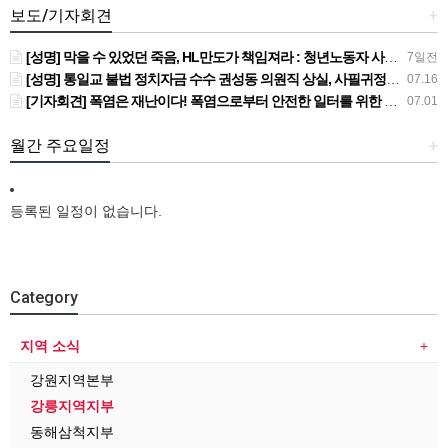
보도/기자회견
+
[성명] 막을 수 있었던 죽음, HL만도가 책임져라 : 청년노동자 사망사고의 철저한 진상규명과 재발방지 대책 마련하라
7일전
[성명] 통일교 불법 정치자금 수수 권성동 의원직 상실, 사필귀정이다
07.16
[기자회견] 폭염은 재난이다! 폭염으로부터 안전한 일터를 위한 민주노총 강원지역본부 폭염감시단 선포 기자회견
07.01
월간 주요일정
+
등록된 일정이 없습니다.
Category
지역 소식
강원지역본부
강릉지역지부
동해삼척지부