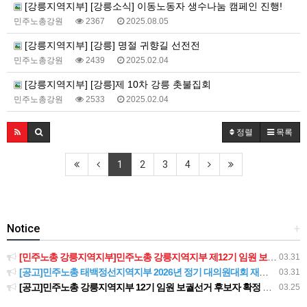
[강릉지역지부] [강릉소식] 이동노동자 생수나눔 캠페인 진행!
민주노총강원
2367
2025.08.05
[강릉지역지부] [강릉] 명절 귀향길 선전전
민주노총강원
2439
2025.02.04
[강릉지역지부] [강릉]제 10차 강릉 촛불집회
민주노총강원
2533
2025.02.04
정렬
목록
1
2
3
4
Notice
+
[민주노총 강릉지역지부]민주노총 강릉지역지부 제12기 임원 보궐선거결과 공고
03.31
[공고]민주노총 태백정선지역지부 2026년 정기 대의원대회 재소집 건
03.31
[공고]민주노총 강릉지역지부 12기 임원 보궐선거 후보자 확정 공고
03.25