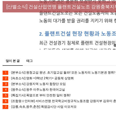
[성명] 막을 수 있었던 죽음, HL만도가 책임져라 :
[산별소식] 건설산업연맹 플랜트건설노조 강원충북지
[강릉,속초,원주,춘천] 폭염감시단 사업 이모저모
[조합원☆인터뷰] 서비스연맹 전국학교비정규직노동
[본부소식] 강원지역 노동자 합창단 모임
많이 본 글
태그
[본부소식] 원청교섭 원년. 초기업교섭 돌파! 모든 노동자의 노동기본권 쟁취! 
1
[속초소식] 영화 <3학년 2학기> 공동체 상영회
2
[본부소식] 강원지역 노동자 합창단 모임
3
[원주소식] 원주 이주노동자 한국어교실
4
[특집기사] 폭염으로 부터 안전한 일터 쟁취!
5
[조합원☆인터뷰] 서비스연맹 전국학교비정규직노동조합 강원지부 김유미 
6
[강릉,속초,원주,춘천] 폭염감시단 사업 이모저모
7