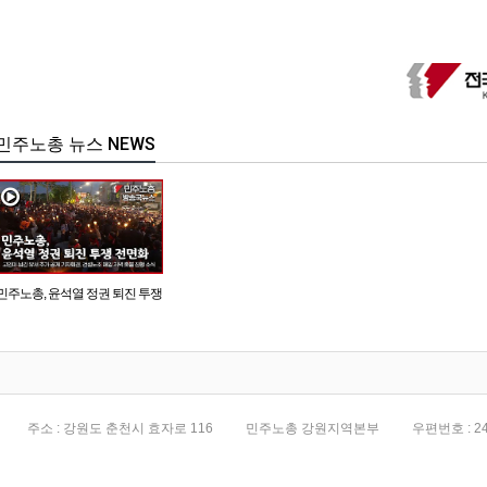
민주노총 뉴스 NEWS
민주노총, 윤석열 정권 퇴진 투쟁
전면화
주소 : 강원도 춘천시 효자로 116
민주노총 강원지역본부
우편번호 : 24