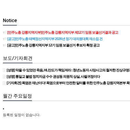
Notice
[민주노총 강릉지역지부]민주노총 강릉지역지부 제12기 임원 보궐선거결과 공고
[공고]민주노총 태백정선지역지부 2026년 정기 대의원대회 재소집 건
[공고]민주노총 강릉지역지부 12기 임원 보궐선거 후보자 확정 공고
보도/기자회견
[성명] 막을 수 있었던 죽음, HL만도가 책임져라 : 청년노동자 사망사고의 철저한 진상규
[성명] 통일교 불법 정치자금 수수 권성동 의원직 상실, 사필귀정이다
[기자회견] 폭염은 재난이다! 폭염으로부터 안전한 일터를 위한 민주노총 강원지역본부 
월간 주요일정
등록된 일정이 없습니다.