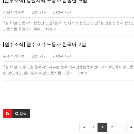
[본부소식] 강원지역 노동자 합창단 모임
강원지역본부
조회 219
2026-07-24
|
|
7월 19일 영동지역 합창단 모임7월 21 영서지역 합창단 모임 7월 강원 노동자 합창
노동자를 응원하기 위해,…
더보기
[원주소식] 원주 이주노동자 한국어교실
원주지역지부
조회 217
2026-07-24
|
|
7월 11일, 민주노총 원주지역지부는 원주 서부권생활문화센터에서 4명의 이주
된 것인데요, 필리핀과 네팔 노동자들이 찾아…
더보기
검색
1
2
3
4