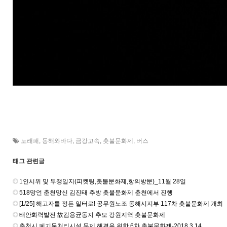
노래패
,
동해와바다
,
금강고속
,
촛불문화제
,
버스
태그 관련글
1인시위 및 투쟁일지(피켓팅,촛불문화제,항의방문)_11월 28일
518망언 춘천망신 김진태 추방 촛불문화제 춘천에서 진행
[1/25] 해고자를 정든 일터로! 공무원노조 동해시지부 117차 촛불문화제 개최
태안화력발전 故김용균동지 추모 강원지역 촛불문화제
춘천시 폐기물처리시설 문제 해결을 위한 6차 촛불문화제-2018.3.14