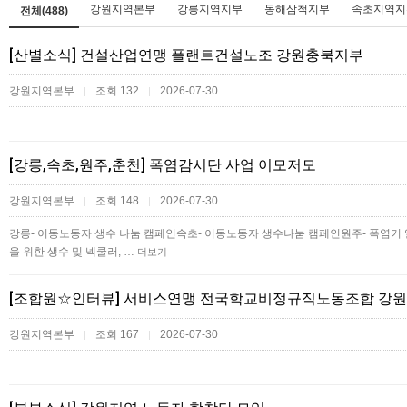
강원지역본부
강릉지역지부
동해삼척지부
속초지역지
전체(488)
[산별소식] 건설산업연맹 플랜트건설노조 강원충북지부
강원지역본부
조회 132
2026-07-30
|
|
[강릉,속초,원주,춘천] 폭염감시단 사업 이모저모
강원지역본부
조회 148
2026-07-30
|
|
강릉- 이동노동자 생수 나눔 캠페인속초- 이동노동자 생수나눔 캠페인원주- 폭염기
을 위한 생수 및 넥쿨러, …
더보기
[조합원☆인터뷰] 서비스연맹 전국학교비정규직노동조합 강원
강원지역본부
조회 167
2026-07-30
|
|