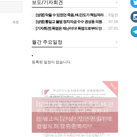
보도/기자회견
+
[성명] 막을 수 있었던 죽음, HL만도가 책임져라 : 청년노동자 사망사고의 철저한 진상규명과 재발방지 대책 마련하라
6일전
[성명] 통일교 불법 정치자금 수수 권성동 의원직 상실, 사필귀정이다
07.16
새창
[기자회견] 폭염은 재난이다! 폭염으로부터 안전한 일터를 위한 민주노총 강원지역본부 폭염감시단 선포 기자회견
07.01
월간 주요일정
+
등록된 일정이 없습니다.
New
[성명] 막을 수 있었던 죽음, HL만
도가 책임져라 : 청년노동자 사
[조합원☆인터뷰] 서비스연맹 전
망사고의 철저한 진상규명과 재
[산별소식] 건설산업연맹 플랜트
[강릉,속초,원주,춘천] 폭염감시
국학교비정규직노동조합 강원
[본부소식] 강원지역 노동자 합
발방지 대책 마련하라
건설노조 강원충북지부
단 사업 이모저모
지부 김유미 춘천지회장
창단 모임