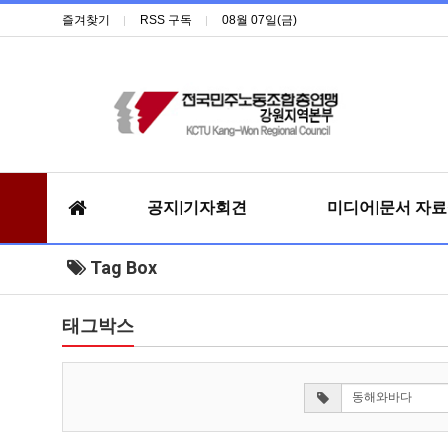
즐겨찾기
RSS 구독
08월 07일(금)
공지|기자회견
미디어|문서 자
Tag Box
태그박스