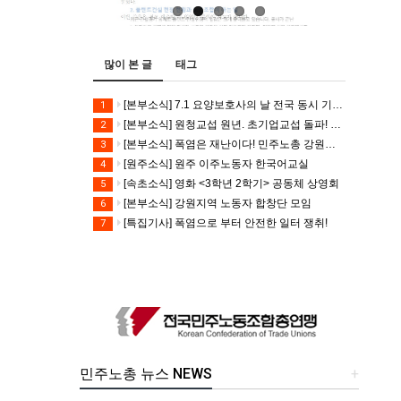
많이 본 글
태그
[본부소식] 7.1 요양보호사의 날 전국 동시 기자회견
1
[본부소식] 원청교섭 원년. 초기업교섭 돌파! 모든 노동자의 노동기본권 쟁취! 민주노총 7.15 총파업대회
2
[본부소식] 폭염은 재난이다! 민주노총 강원지역본부 폭염감시단 선포 기자회견
3
[원주소식] 원주 이주노동자 한국어교실
4
[속초소식] 영화 <3학년 2학기> 공동체 상영회
5
[본부소식] 강원지역 노동자 합창단 모임
6
[특집기사] 폭염으로 부터 안전한 일터 쟁취!
7
민주노총 뉴스 NEWS
+