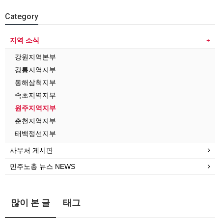
Category
지역 소식
강원지역본부
강릉지역지부
동해삼척지부
속초지역지부
원주지역지부
춘천지역지부
태백정선지부
사무처 게시판
민주노총 뉴스 NEWS
많이 본 글
태그