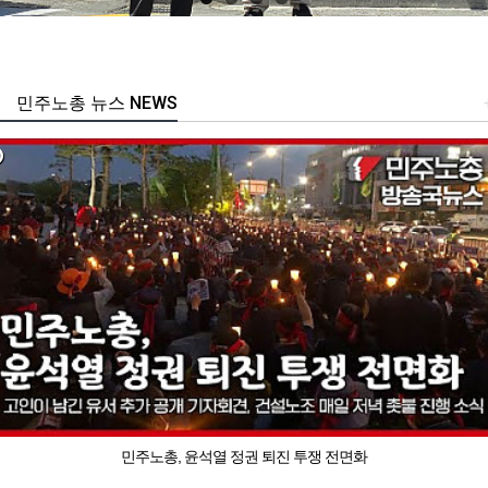
민주노총 뉴스 NEWS
민주노총, 윤석열 정권 퇴진 투쟁 전면화