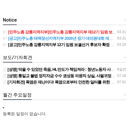
Notice
+
[민주노총 강릉지역지부]민주노총 강릉지역지부 제12기 임원 보궐선거결과 공고
03.31
[공고]민주노총 태백정선지역지부 2026년 정기 대의원대회 재소집 건
03.31
[공고]민주노총 강릉지역지부 12기 임원 보궐선거 후보자 확정 공고
03.25
보도/기자회견
+
[성명] 막을 수 있었던 죽음, HL만도가 책임져라 : 청년노동자 사망사고의 철저한 진상규명과 재발방지 대책 마련하라
6일전
[성명] 통일교 불법 정치자금 수수 권성동 의원직 상실, 사필귀정이다
07.16
[기자회견] 폭염은 재난이다! 폭염으로부터 안전한 일터를 위한 민주노총 강원지역본부 폭염감시단 선포 기자회견
07.01
월간 주요일정
+
등록된 일정이 없습니다.