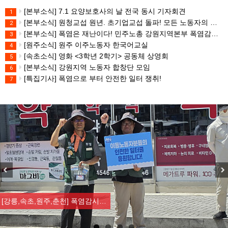
[본부소식] 7.1 요양보호사의 날 전국 동시 기자회견
1
[본부소식] 원청교섭 원년. 초기업교섭 돌파! 모든 노동자의 노동기본권 쟁취! 민주노총 7.15 총파업대회
2
[본부소식] 폭염은 재난이다! 민주노총 강원지역본부 폭염감시단 선포 기자회견
3
[원주소식] 원주 이주노동자 한국어교실
4
[속초소식] 영화 <3학년 2학기> 공동체 상영회
5
[본부소식] 강원지역 노동자 합창단 모임
6
[특집기사] 폭염으로 부터 안전한 일터 쟁취!
7
Previous
Nex
[강릉,속초,원주,춘천] 폭염감시…