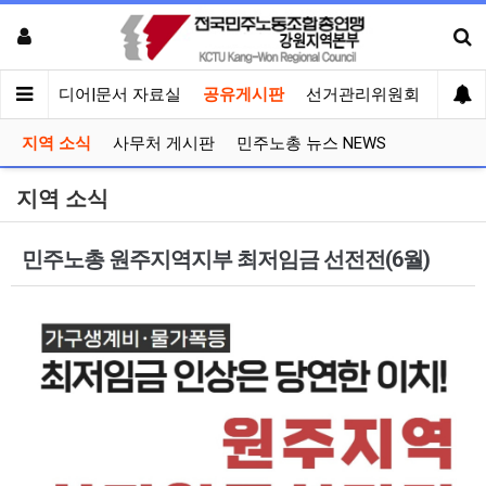
회견
미디어|문서 자료실
공유게시판
선거관리위원회
지역 소식
사무처 게시판
민주노총 뉴스 NEWS
지역 소식
민주노총 원주지역지부 최저임금 선전전(6월)