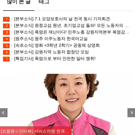
많이 본 글
태그
[본부소식] 7.1 요양보호사의 날 전국 동시 기자회견
1
[본부소식] 원청교섭 원년. 초기업교섭 돌파! 모든 노동자의 노동기본권 쟁취! 민주노총 7.15 총파업대회
2
[본부소식] 폭염은 재난이다! 민주노총 강원지역본부 폭염감시단 선포 기자회견
3
[원주소식] 원주 이주노동자 한국어교실
4
[속초소식] 영화 <3학년 2학기> 공동체 상영회
5
[본부소식] 강원지역 노동자 합창단 모임
6
[특집기사] 폭염으로 부터 안전한 일터 쟁취!
7
Previous
Nex
[조합원☆인터뷰] 서비스연맹 전국…