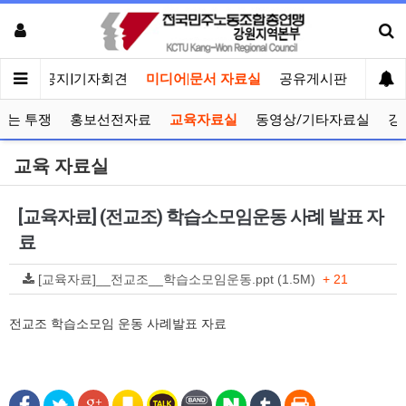
메인
공지|기자회견
미디어|문서 자료실
공유게시판
선거관
보는 투쟁
홍보선전자료
교육자료실
동영상/기타자료실
강
교육 자료실
[교육자료] (전교조) 학습소모임운동 사례 발표 자
료
[교육자료]__전교조__학습소모임운동.ppt (1.5M)
+ 21
전교조 학습소모임 운동 사례발표 자료