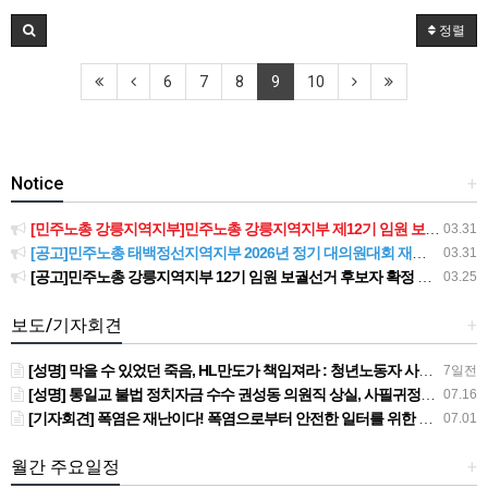
정렬
6
7
8
9
10
Notice
+
[민주노총 강릉지역지부]민주노총 강릉지역지부 제12기 임원 보궐선거결과 공고
03.31
[공고]민주노총 태백정선지역지부 2026년 정기 대의원대회 재소집 건
03.31
[공고]민주노총 강릉지역지부 12기 임원 보궐선거 후보자 확정 공고
03.25
보도/기자회견
+
[성명] 막을 수 있었던 죽음, HL만도가 책임져라 : 청년노동자 사망사고의 철저한 진상규명과 재발방지 대책 마련하라
7일전
[성명] 통일교 불법 정치자금 수수 권성동 의원직 상실, 사필귀정이다
07.16
[기자회견] 폭염은 재난이다! 폭염으로부터 안전한 일터를 위한 민주노총 강원지역본부 폭염감시단 선포 기자회견
07.01
월간 주요일정
+