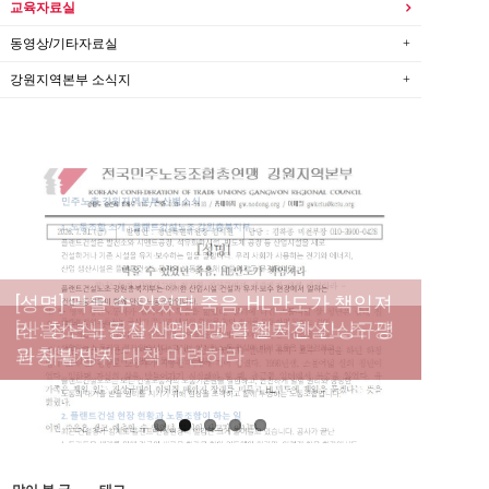
교육자료실
동영상/기타자료실
강원지역본부 소식지
[성명] 막을 수 있었던 죽음, HL만도가 책임져
라 : 청년노동자 사망사고의 철저한 진상규명
[산별소식] 건설산업연맹 플랜트건설노조 강
[강릉,속초,원주,춘천] 폭염감시단 사업 이모저
[조합원☆인터뷰] 서비스연맹 전국학교비정
과 재발방지 대책 마련하라
원충북지부
모
규직노동조합 강원지부 김유미 춘천지회장
[본부소식] 강원지역 노동자 합창단 모임