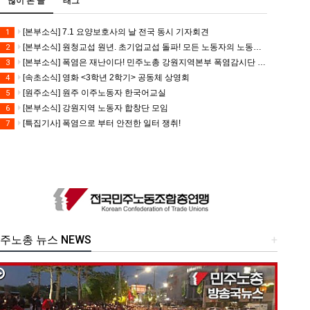
많이 본 글
태그
[본부소식] 7.1 요양보호사의 날 전국 동시 기자회견
1
[본부소식] 원청교섭 원년. 초기업교섭 돌파! 모든 노동자의 노동기본권 쟁취! 민주노총 7.15 총파업대회
2
[본부소식] 폭염은 재난이다! 민주노총 강원지역본부 폭염감시단 선포 기자회견
3
[속초소식] 영화 <3학년 2학기> 공동체 상영회
4
[원주소식] 원주 이주노동자 한국어교실
5
[본부소식] 강원지역 노동자 합창단 모임
6
[특집기사] 폭염으로 부터 안전한 일터 쟁취!
7
주노총 뉴스 NEWS
+