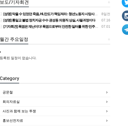
보도/기자회견
+
[성명] 막을 수 있었던 죽음, HL만도가 책임져라 : 청년노동자 사망사고의 철저한 진상규명과 재발방지 대책 마련하라
8일전
[성명] 통일교 불법 정치자금 수수 권성동 의원직 상실, 사필귀정이다
07.16
[기자회견] 폭염은 재난이다! 폭염으로부터 안전한 일터를 위한 민주노총 강원지역본부 폭염감시단 선포 기자회견
07.01
월간 주요일정
+
등록된 일정이 없습니다.
Category
공문철
회의자료실
사진과 함께 보는 투쟁
홍보선전자료