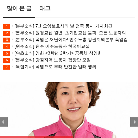
많이 본 글
태그
[본부소식] 7.1 요양보호사의 날 전국 동시 기자회견
1
[본부소식] 원청교섭 원년. 초기업교섭 돌파! 모든 노동자의 노동기본권 쟁취! 민주노총 7.15 총파업대회
2
[본부소식] 폭염은 재난이다! 민주노총 강원지역본부 폭염감시단 선포 기자회견
3
[원주소식] 원주 이주노동자 한국어교실
4
[속초소식] 영화 <3학년 2학기> 공동체 상영회
5
[본부소식] 강원지역 노동자 합창단 모임
6
[특집기사] 폭염으로 부터 안전한 일터 쟁취!
7
Previous
Nex