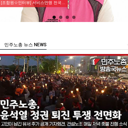
[조합원☆인터뷰] 서비스연맹 전국…
민주노총 뉴스 NEWS