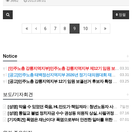
3662
2013.08.01
정렬
6
7
8
9
10
Notice
+
[민주노총 강릉지역지부]민주노총 강릉지역지부 제12기 임원 보궐선거결과 공고
03.31
[공고]민주노총 태백정선지역지부 2026년 정기 대의원대회 재소집 건
03.31
[공고]민주노총 강릉지역지부 12기 임원 보궐선거 후보자 확정 공고
03.25
보도/기자회견
+
[성명] 막을 수 있었던 죽음, HL만도가 책임져라 : 청년노동자 사망사고의 철저한 진상규명과 재발방지 대책 마련하라
7일전
[성명] 통일교 불법 정치자금 수수 권성동 의원직 상실, 사필귀정이다
07.16
[기자회견] 폭염은 재난이다! 폭염으로부터 안전한 일터를 위한 민주노총 강원지역본부 폭염감시단 선포 기자회견
07.01