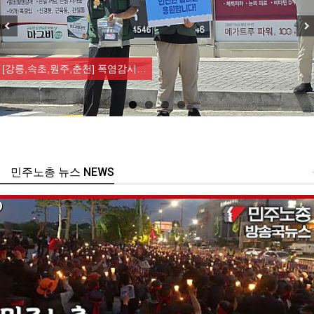
Previous
Nex
[강릉,속초,원주,춘천] 폭염감시…
민주노총 뉴스 NEWS