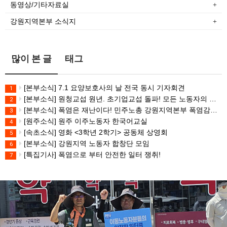
동영상/기타자료실
강원지역본부 소식지
많이 본 글
태그
[본부소식] 7.1 요양보호사의 날 전국 동시 기자회견
1
[본부소식] 원청교섭 원년. 초기업교섭 돌파! 모든 노동자의 노동기본권 쟁취! 민주노총 7.15 총파업대회
2
[본부소식] 폭염은 재난이다! 민주노총 강원지역본부 폭염감시단 선포 기자회견
3
[원주소식] 원주 이주노동자 한국어교실
4
[속초소식] 영화 <3학년 2학기> 공동체 상영회
5
[본부소식] 강원지역 노동자 합창단 모임
6
[특집기사] 폭염으로 부터 안전한 일터 쟁취!
7