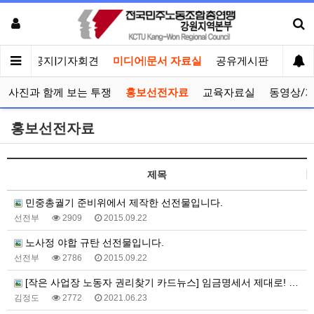
메인
공지|기자회견
미디어|문서 자료실
공유게시판
선거관
사진과 함께 보는 투쟁
홍보선전자료
교육자료실
동영상/
홍보선전자료
제목
민중총궐기 준비위에서 제작한 선전물입니다.
선전부
2909
2015.09.22
노사정 야합 규탄 선전물입니다.
선전부
2786
2015.09.22
[작은 사업장 노동자 권리찾기 카드뉴스] 임금명세서 제대로! 일한 만큼 제대로!
김정도
2772
2021.06.23