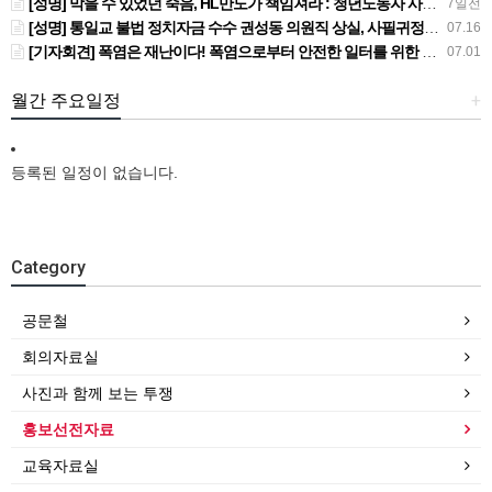
[성명] 막을 수 있었던 죽음, HL만도가 책임져라 : 청년노동자 사망사고의 철저한 진상규명과 재발방지 대책 마련하라
7일전
[성명] 통일교 불법 정치자금 수수 권성동 의원직 상실, 사필귀정이다
07.16
[기자회견] 폭염은 재난이다! 폭염으로부터 안전한 일터를 위한 민주노총 강원지역본부 폭염감시단 선포 기자회견
07.01
월간 주요일정
+
등록된 일정이 없습니다.
Category
공문철
회의자료실
사진과 함께 보는 투쟁
홍보선전자료
교육자료실