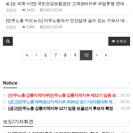
[손 피켓 시안] 국민건강보험공단 고객센터지부 파업투쟁 연대지침
김정도
2532
2021.02.03
[민주노총 카드뉴스] 이주노동자가 인간답게 살수 있는 기숙사 대책 촉구 - 비닐하우스, 컨테이너, 조립식패널.. 임시가건물은 집이 아니다!
김정도
2360
2021.02.08
조회순
6
7
8
9
10
Notice
+
[민주노총 강릉지역지부]민주노총 강릉지역지부 제12기 임원 보궐선거결과 공고
03.31
[공고]민주노총 태백정선지역지부 2026년 정기 대의원대회 재소집 건
03.31
[공고]민주노총 강릉지역지부 12기 임원 보궐선거 후보자 확정 공고
03.25
보도/기자회견
+