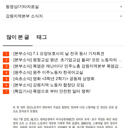
동영상/기타자료실
강원지역본부 소식지
많이 본 글
태그
[본부소식] 7.1 요양보호사의 날 전국 동시 기자회견
1
[본부소식] 원청교섭 원년. 초기업교섭 돌파! 모든 노동자의 노동기본권 쟁취! 민주노총 7.15 총파업대회
2
[본부소식] 폭염은 재난이다! 민주노총 강원지역본부 폭염감시단 선포 기자회견
3
[원주소식] 원주 이주노동자 한국어교실
4
[속초소식] 영화 <3학년 2학기> 공동체 상영회
5
[본부소식] 강원지역 노동자 합창단 모임
6
[특집기사] 폭염으로 부터 안전한 일터 쟁취!
7