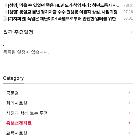
[성명] 막을 수 있었던 죽음, HL만도가 책임져라 : 청년노동자 사망사고의 철저한 진상규명과 재발방지 대책 마련하라
7일전
[성명] 통일교 불법 정치자금 수수 권성동 의원직 상실, 사필귀정이다
07.16
[기자회견] 폭염은 재난이다! 폭염으로부터 안전한 일터를 위한 민주노총 강원지역본부 폭염감시단 선포 기자회견
07.01
월간 주요일정
+
등록된 일정이 없습니다.
Category
공문철
회의자료실
사진과 함께 보는 투쟁
홍보선전자료
교육자료실