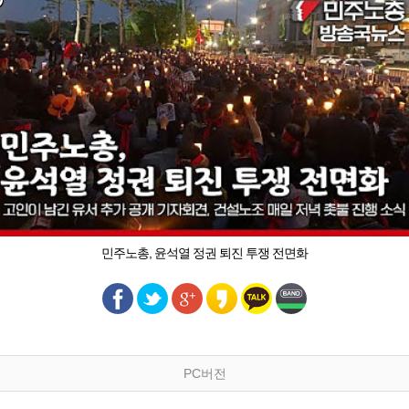
민주노총, 윤석열 정권 퇴진 투쟁 전면화
PC버전