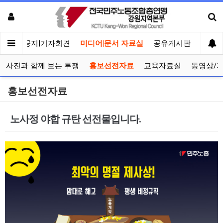
메인
공지|기자회견
미디어|문서 자료실
공유게시판
선거관
사진과 함께 보는 투쟁
홍보선전자료
교육자료실
동영상/
홍보선전자료
노사정 야합 규탄 선전물입니다.