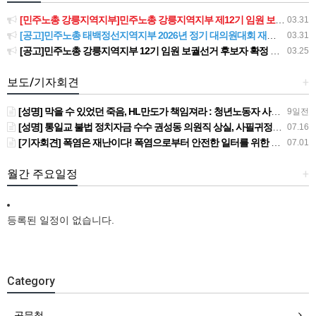
[민주노총 강릉지역지부]민주노총 강릉지역지부 제12기 임원 보궐선거결과 공고
03.31
[공고]민주노총 태백정선지역지부 2026년 정기 대의원대회 재소집 건
03.31
[공고]민주노총 강릉지역지부 12기 임원 보궐선거 후보자 확정 공고
03.25
보도/기자회견
+
[성명] 막을 수 있었던 죽음, HL만도가 책임져라 : 청년노동자 사망사고의 철저한 진상규명과 재발방지 대책 마련하라
9일전
[성명] 통일교 불법 정치자금 수수 권성동 의원직 상실, 사필귀정이다
07.16
[기자회견] 폭염은 재난이다! 폭염으로부터 안전한 일터를 위한 민주노총 강원지역본부 폭염감시단 선포 기자회견
07.01
월간 주요일정
+
등록된 일정이 없습니다.
Category
공문철