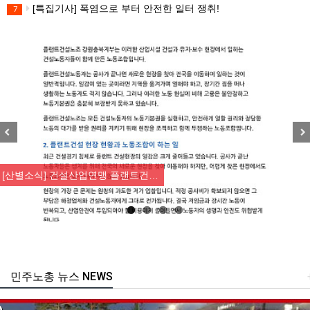
[특집기사] 폭염으로 부터 안전한 일터 쟁취!
7
Previous
Nex
[산별소식] 건설산업연맹 플랜트건…
민주노총 뉴스 NEWS