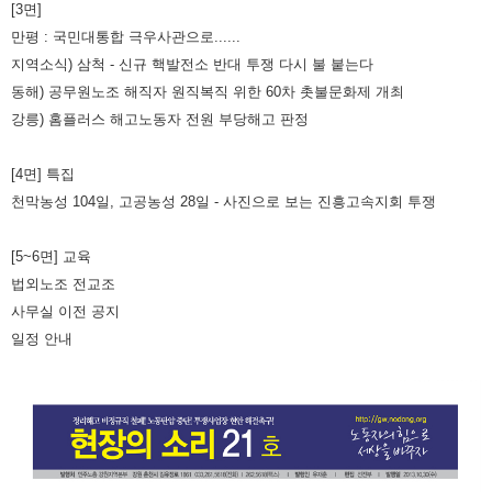
[3면]
만평 : 국민대통합 극우사관으로......
지역소식) 삼척 - 신규 핵발전소 반대 투쟁 다시 불 붙는다
동해) 공무원노조 해직자 원직복직 위한 60차 촛불문화제 개최
강릉) 홈플러스 해고노동자 전원 부당해고 판정
[4면] 특집
천막농성 104일, 고공농성 28일 - 사진으로 보는 진흥고속지회 투쟁
[5~6면] 교육
법외노조 전교조
사무실 이전 공지
일정 안내