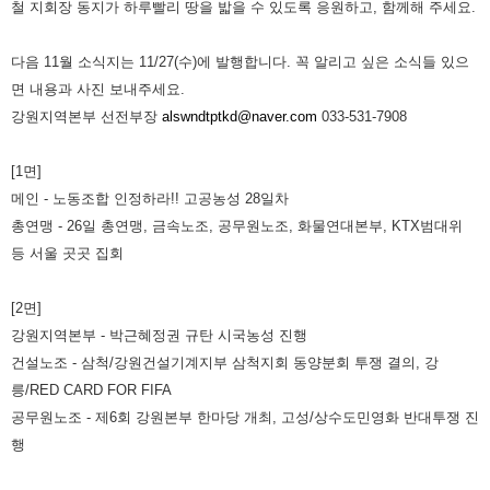
철 지회장 동지가 하루빨리 땅을 밟을 수 있도록 응원하고, 함께해 주세요.
다음 11월 소식지는 11/27(수)에 발행합니다. 꼭 알리고 싶은 소식들 있으
면 내용과 사진 보내주세요.
강원지역본부 선전부장
alswndtptkd@naver.com
033-531-7908
[1면]
메인 - 노동조합 인정하라!! 고공농성 28일차
총연맹 - 26일 총연맹, 금속노조, 공무원노조, 화물연대본부, KTX범대위
등 서울 곳곳 집회
[2면]
강원지역본부 - 박근혜정권 규탄 시국농성 진행
건설노조 - 삼척/강원건설기계지부 삼척지회 동양분회 투쟁 결의, 강
릉/RED CARD FOR FIFA
공무원노조 - 제6회 강원본부 한마당 개최, 고성/상수도민영화 반대투쟁 진
행