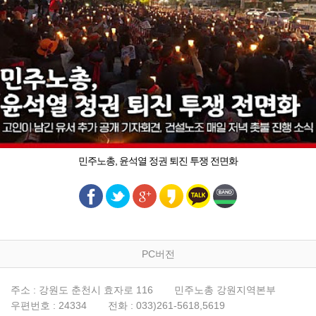
민주노총, 윤석열 정권 퇴진 투쟁 전면화
PC버전
주소 : 강원도 춘천시 효자로 116
민주노총 강원지역본부
우편번호 : 24334
전화 : 033)261-5618,5619