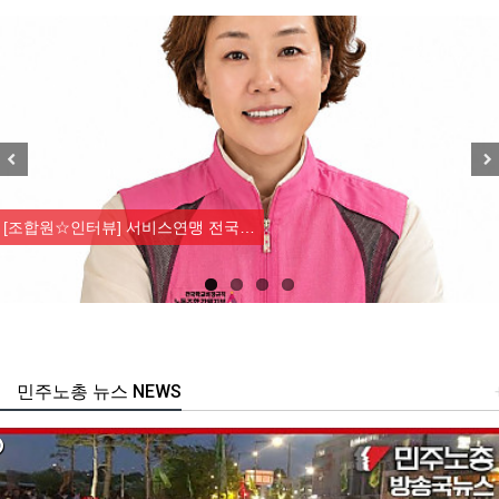
Previous
Nex
[조합원☆인터뷰] 서비스연맹 전국…
민주노총 뉴스 NEWS