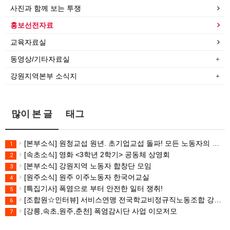
사진과 함께 보는 투쟁
홍보선전자료
교육자료실
동영상/기타자료실
강원지역본부 소식지
많이 본 글
태그
[본부소식] 원청교섭 원년. 초기업교섭 돌파! 모든 노동자의 노동기본권 쟁취! 민주노총 7.15 총파업대회
1
[속초소식] 영화 <3학년 2학기> 공동체 상영회
2
[본부소식] 강원지역 노동자 합창단 모임
3
[원주소식] 원주 이주노동자 한국어교실
4
[특집기사] 폭염으로 부터 안전한 일터 쟁취!
5
[조합원☆인터뷰] 서비스연맹 전국학교비정규직노동조합 강원지부 김유미 춘천지회장
6
[강릉,속초,원주,춘천] 폭염감시단 사업 이모저모
7