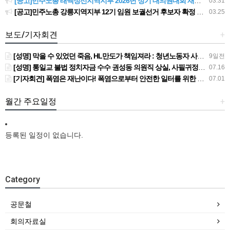
[공고]민주노총 태백정선지역지부 2026년 정기 대의원대회 재소집 건
03.31
[공고]민주노총 강릉지역지부 12기 임원 보궐선거 후보자 확정 공고
03.25
보도/기자회견
+
[성명] 막을 수 있었던 죽음, HL만도가 책임져라 : 청년노동자 사망사고의 철저한 진상규명과 재발방지 대책 마련하라
9일전
[성명] 통일교 불법 정치자금 수수 권성동 의원직 상실, 사필귀정이다
07.16
[기자회견] 폭염은 재난이다! 폭염으로부터 안전한 일터를 위한 민주노총 강원지역본부 폭염감시단 선포 기자회견
07.01
월간 주요일정
+
등록된 일정이 없습니다.
Category
공문철
회의자료실