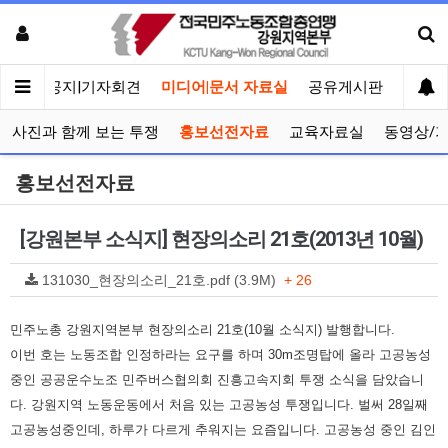
메인
공지|기자회견
미디어|문서 자료실
공유게시판
선거관
사진과 함께 보는 투쟁
홍보선전자료
교육자료실
동영상/
홍보선전자료
[강원본부 소식지] 현장의소리 21호(2013년 10월)
131030_현장의소리_21호.pdf (3.9M)
+ 26
민주노총 강원지역본부 현장의소리 21호(10월 소식지) 발행합니다.
이번 호는 노동조합 인정하라는 요구를 하며 30m조명탑에 올라 고공농성
중인 공공운수노조 민주버스협의회 진흥고속지회 투쟁 소식을 담았습니
다. 강원지역 노동운동에서 처음 있는 고공농성 투쟁입니다. 벌써 28일째
고공농성중인데, 하루가 다르게 추워지는 요즘입니다. 고공농성 중인 김인