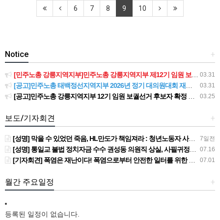
6
7
8
9
10
Notice
+
[민주노총 강릉지역지부]민주노총 강릉지역지부 제12기 임원 보궐선거결과 공고
03.31
[공고]민주노총 태백정선지역지부 2026년 정기 대의원대회 재소집 건
03.31
[공고]민주노총 강릉지역지부 12기 임원 보궐선거 후보자 확정 공고
03.25
보도/기자회견
+
[성명] 막을 수 있었던 죽음, HL만도가 책임져라 : 청년노동자 사망사고의 철저한 진상규명과 재발방지 대책 마련하라
7일전
[성명] 통일교 불법 정치자금 수수 권성동 의원직 상실, 사필귀정이다
07.16
[기자회견] 폭염은 재난이다! 폭염으로부터 안전한 일터를 위한 민주노총 강원지역본부 폭염감시단 선포 기자회견
07.01
월간 주요일정
+
등록된 일정이 없습니다.