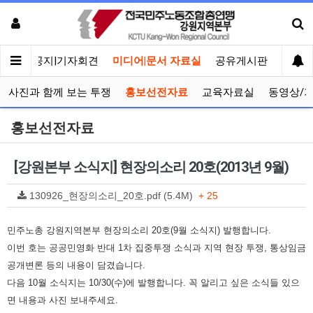
메인
공지|기자회견
미디어|문서 자료실
공유게시판
선거관
사진과 함께 보는 투쟁
홍보선전자료
교육자료실
동영상/
홍보선전자료
[강원본부 소식지] 현장의소리 20호(2013년 9월)
130926_현장의소리_20호.pdf (5.4M)
+ 25
민주노총 강원지역본부 현장의소리 20호(9월 소식지) 발행합니다.
이번 호는 공공민영화 반대 1차 집중투쟁 소식과 지역 현장 투쟁, 통상임금
공개변론 등의 내용이 담겼습니다.
다음 10월 소식지는 10/30(수)에 발행합니다. 꼭 알리고 싶은 소식들 있으
면 내용과 사진 보내주세요.