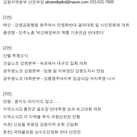
강원지역본부 선전부장
alswndtptkd@naver.com
033-531-7908
[1면]
메인 - 강원공동행동 원주에서 민영화반대 결의대회 및 시민문화제 개최
총연맹 - 민주노총 '박근혜정부의 짝퉁 기초연금 반대한다'
[2면]
산별 투쟁소식
건설노조 강원본부 - 속초에서 대규모 집회 개최
공무원노조 강원본부 - 임원 및 지부장단 강원도지사 면담
공무원노조 대학본부 - 강릉원주대지부 임금삭감 저지투쟁 나서
[3면]
만평 : 묻지도 따지지도 않고......
지역소식1) 홍천군 골프장 반대투쟁 성과 보고대회 개최
지역소식2) 각 지역별 추석 귀향선전전 진행
속초) 신승철 위원장 강원지역 순회 간담회
춘천) 국제물포럼 상수도민영화 반대 선전전