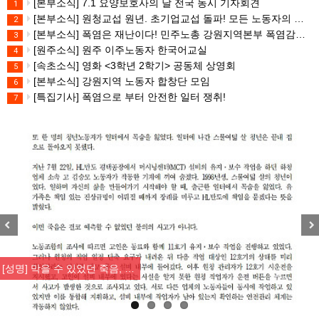
[본부소식] 7.1 요양보호사의 날 전국 동시 기자회견
1
[본부소식] 원청교섭 원년. 초기업교섭 돌파! 모든 노동자의 노동기본권 쟁취! 민주노총 7.15 총파업대회
2
[본부소식] 폭염은 재난이다! 민주노총 강원지역본부 폭염감시단 선포 기자회견
3
[원주소식] 원주 이주노동자 한국어교실
4
[속초소식] 영화 <3학년 2학기> 공동체 상영회
5
[본부소식] 강원지역 노동자 합창단 모임
6
[특집기사] 폭염으로 부터 안전한 일터 쟁취!
7
Previous
Nex
[성명] 막을 수 있었던 죽음, …