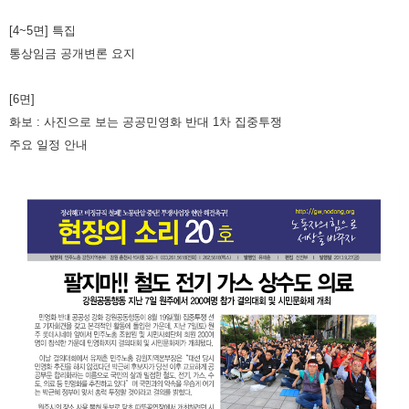
[4~5면] 특집
통상임금 공개변론 요지
[6면]
화보 : 사진으로 보는 공공민영화 반대 1차 집중투쟁
주요 일정 안내