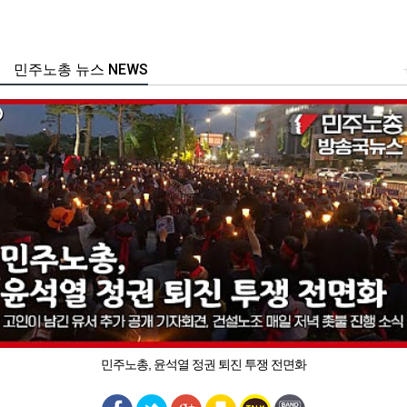
민주노총 뉴스 NEWS
민주노총, 윤석열 정권 퇴진 투쟁 전면화