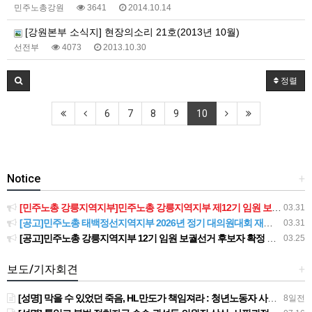
민주노총강원
3641
2014.10.14
[강원본부 소식지] 현장의소리 21호(2013년 10월)
선전부
4073
2013.10.30
정렬
6
7
8
9
10
Notice
+
[민주노총 강릉지역지부]민주노총 강릉지역지부 제12기 임원 보궐선거결과 공고
03.31
[공고]민주노총 태백정선지역지부 2026년 정기 대의원대회 재소집 건
03.31
[공고]민주노총 강릉지역지부 12기 임원 보궐선거 후보자 확정 공고
03.25
보도/기자회견
+
[성명] 막을 수 있었던 죽음, HL만도가 책임져라 : 청년노동자 사망사고의 철저한 진상규명과 재발방지 대책 마련하라
8일전