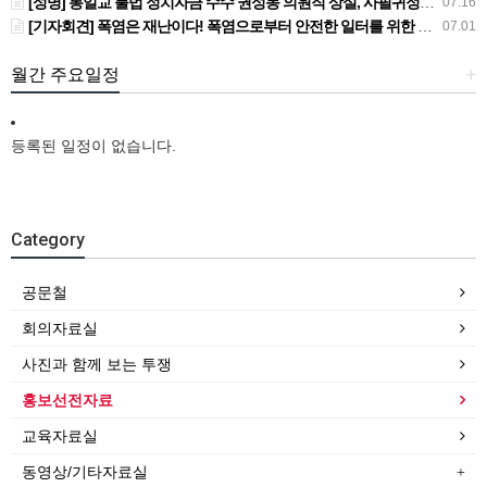
[성명] 통일교 불법 정치자금 수수 권성동 의원직 상실, 사필귀정이다
07.16
[기자회견] 폭염은 재난이다! 폭염으로부터 안전한 일터를 위한 민주노총 강원지역본부 폭염감시단 선포 기자회견
07.01
월간 주요일정
+
등록된 일정이 없습니다.
Category
공문철
회의자료실
사진과 함께 보는 투쟁
홍보선전자료
교육자료실
동영상/기타자료실