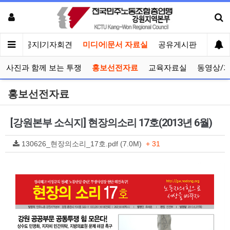
메인
공지|기자회견
미디어|문서 자료실
공유게시판
선거관
사진과 함께 보는 투쟁
홍보선전자료
교육자료실
동영상/
홍보선전자료
[강원본부 소식지] 현장의소리 17호(2013년 6월)
130626_현장의소리_17호.pdf (7.0M)
+ 31