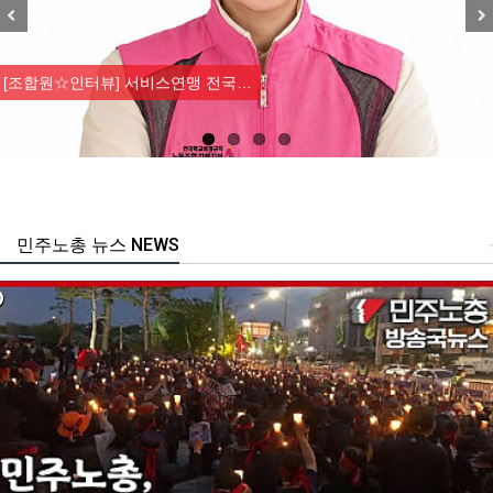
Previous
Nex
[조합원☆인터뷰] 서비스연맹 전국…
민주노총 뉴스 NEWS