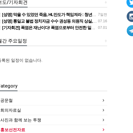
보도/기자회견
+
[성명] 막을 수 있었던 죽음, HL만도가 책임져라 : 청년노동자 사망사고의 철저한 진상규명과 재발방지 대책 마련하라
7일전
[성명] 통일교 불법 정치자금 수수 권성동 의원직 상실, 사필귀정이다
07.16
[기자회견] 폭염은 재난이다! 폭염으로부터 안전한 일터를 위한 민주노총 강원지역본부 폭염감시단 선포 기자회견
07.01
월간 주요일정
+
등록된 일정이 없습니다.
ategory
공문철
[성
[강
[성
[강
회의자료실
명]
릉,
[조
명]
릉,
막
속
합원
[산
막
속
사진과 함께 보는 투쟁
을
초,
☆인
별소
을
초,
홍보선전자료
수
원
터
식]
수
원