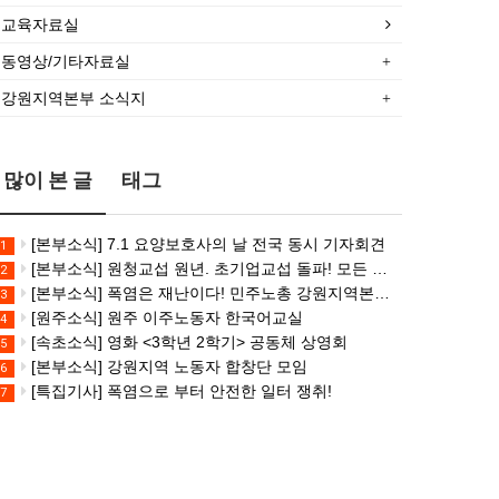
있
주,
뷰]
건설
있
주,
교육자료실
었
춘
서비
산업
었
춘
던
천]
스연
연맹
던
천]
동영상/기타자료실
죽
폭염
맹
플랜
죽
폭염
강원지역본부 소식지
음,
감
전
트
음,
감
…
시…
국…
건…
…
시…
많이 본 글
태그
[본부소식] 7.1 요양보호사의 날 전국 동시 기자회견
1
[본부소식] 원청교섭 원년. 초기업교섭 돌파! 모든 노동자의 노동기본권 쟁취! 민주노총 7.15 총파업대회
2
[본부소식] 폭염은 재난이다! 민주노총 강원지역본부 폭염감시단 선포 기자회견
3
[원주소식] 원주 이주노동자 한국어교실
4
[속초소식] 영화 <3학년 2학기> 공동체 상영회
5
[본부소식] 강원지역 노동자 합창단 모임
6
[특집기사] 폭염으로 부터 안전한 일터 쟁취!
7