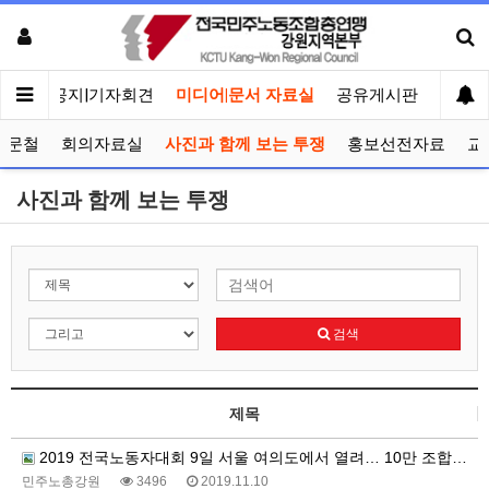
메인
공지|기자회견
미디어|문서 자료실
공유게시판
선거관
공문철
회의자료실
사진과 함께 보는 투쟁
홍보선전자료
교
사진과 함께 보는 투쟁
검색
제목
2019 전국노동자대회 9일 서울 여의도에서 열려… 10만 조합원 참가
민주노총강원
3496
2019.11.10