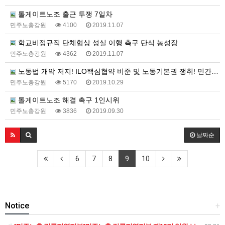
톨게이트노조 출근 투쟁 7일차
민주노총강원
4100
2019.11.07
학교비정규직 단체협상 성실 이행 촉구 단식 농성장
민주노총강원
4362
2019.11.07
노동법 개악 저지! ILO핵심협약 비준 및 노동기본권 쟁취! 민간위탁 폐지! 직접고용 쟁취! 비정규직 철폐!…
민주노총강원
5170
2019.10.29
톨게이트노조 해결 촉구 1인시위
민주노총강원
3836
2019.09.30
날짜순
6
7
8
9
10
Notice
+