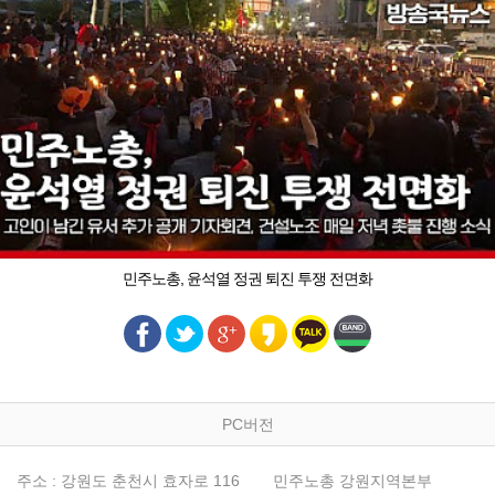
민주노총, 윤석열 정권 퇴진 투쟁 전면화
PC버전
주소 : 강원도 춘천시 효자로 116
민주노총 강원지역본부