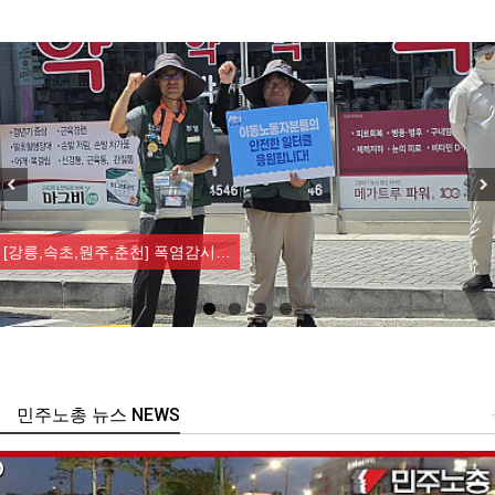
Previous
Nex
[강릉,속초,원주,춘천] 폭염감시…
민주노총 뉴스 NEWS