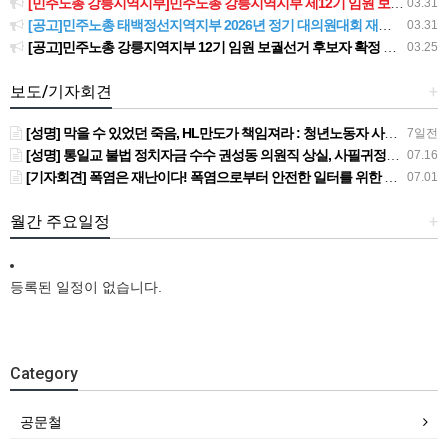
[민주노총 강릉지역지부]민주노총 강릉지역지부 제12기 임원 보궐선거결과 공고
03.31
[공고]민주노총 태백정선지역지부 2026년 정기 대의원대회 재소집 건
03.31
[공고]민주노총 강릉지역지부 12기 임원 보궐선거 후보자 확정 공고
03.25
보도/기자회견
+
[성명] 막을 수 있었던 죽음, HL만도가 책임져라 : 청년노동자 사망사고의 철저한 진상규명과 재발방지 대책 마련하라
7일전
[성명] 통일교 불법 정치자금 수수 권성동 의원직 상실, 사필귀정이다
07.16
[기자회견] 폭염은 재난이다! 폭염으로부터 안전한 일터를 위한 민주노총 강원지역본부 폭염감시단 선포 기자회견
07.01
월간 주요일정
+
등록된 일정이 없습니다.
Category
공문철