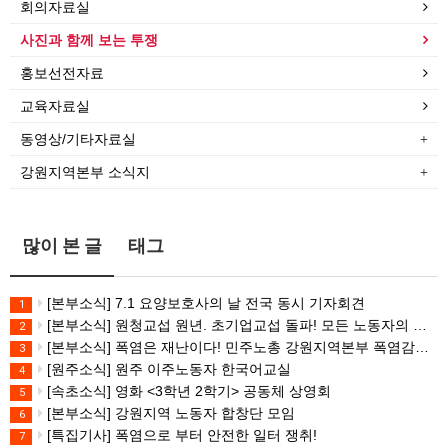
회의자료실
사진과 함께 보는 투쟁
홍보선전자료
교육자료실
동영상/기타자료실
강원지역본부 소식지
많이 본 글
태그
[본부소식] 7.1 요양보호사의 날 전국 동시 기자회견
1
[본부소식] 원청교섭 원년. 초기업교섭 돌파! 모든 노동자의 노동기본권 쟁취! 민주노총 7.15 총파업대회
2
[본부소식] 폭염은 재난이다! 민주노총 강원지역본부 폭염감시단 선포 기자회견
3
[원주소식] 원주 이주노동자 한국어교실
4
[속초소식] 영화 <3학년 2학기> 공동체 상영회
5
[본부소식] 강원지역 노동자 합창단 모임
6
[특집기사] 폭염으로 부터 안전한 일터 쟁취!
7