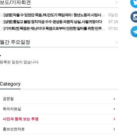
보도/기자회견
+
[성명] 막을 수 있었던 죽음, HL만도가 책임져라 : 청년노동자 사망사고의 철저한 진상규명과 재발방지 대책 마련하라
8일전
[성명] 통일교 불법 정치자금 수수 권성동 의원직 상실, 사필귀정이다
07.16
[기자회견] 폭염은 재난이다! 폭염으로부터 안전한 일터를 위한 민주노총 강원지역본부 폭염감시단 선포 기자회견
07.01
월간 주요일정
+
등록된 일정이 없습니다.
Category
공문철
회의자료실
사진과 함께 보는 투쟁
홍보선전자료