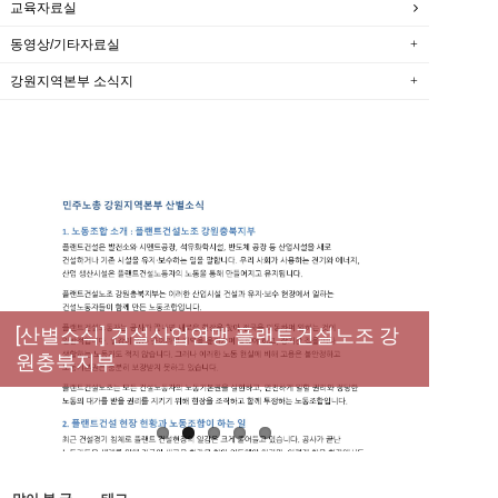
교육자료실
동영상/기타자료실
강원지역본부 소식지
[성명] 막을 수 있었던 죽음, HL만도가 책임져
라 : 청년노동자 사망사고의 철저한 진상규명
[산별소식] 건설산업연맹 플랜트건설노조 강
[강릉,속초,원주,춘천] 폭염감시단 사업 이모저
[조합원☆인터뷰] 서비스연맹 전국학교비정
과 재발방지 대책 마련하라
원충북지부
모
규직노동조합 강원지부 김유미 춘천지회장
[본부소식] 강원지역 노동자 합창단 모임