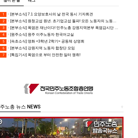
많이 본 글
태그
[본부소식] 7.1 요양보호사의 날 전국 동시 기자회견
1
[본부소식] 원청교섭 원년. 초기업교섭 돌파! 모든 노동자의 노동기본권 쟁취! 민주노총 7.15 총파업대회
2
[본부소식] 폭염은 재난이다! 민주노총 강원지역본부 폭염감시단 선포 기자회견
3
[원주소식] 원주 이주노동자 한국어교실
4
[속초소식] 영화 <3학년 2학기> 공동체 상영회
5
[본부소식] 강원지역 노동자 합창단 모임
6
[특집기사] 폭염으로 부터 안전한 일터 쟁취!
7
주노총 뉴스 NEWS
+