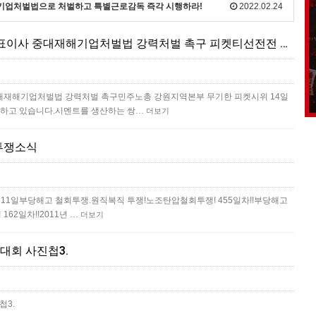
재해기업처벌법으로 처벌하고 특별근로감독 즉각 시행하라!
2022.02.24
산재살인 기업 쌍용씨앤이 대표이사 중대재해기업처벌법 강력처벌 촉구 피켓티선전전 진행 중
대재해기업처벌법 강력처벌 촉구민주노총 강원지역본부 무기한 피켓시위 14일
행하고 있습니다.시멘트를 생산하는 쌍…
더보기
투쟁소식
월11일부당해고 철회투쟁.원직복직 투쟁!노조탄압철회투쟁! 455일차!!부당해고
62일차!!2011년 …
더보기
대회 사진첩3.
첩3.