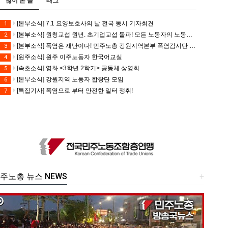
많이 본 글
태그
[본부소식] 7.1 요양보호사의 날 전국 동시 기자회견
1
[본부소식] 원청교섭 원년. 초기업교섭 돌파! 모든 노동자의 노동기본권 쟁취! 민주노총 7.15 총파업대회
2
[본부소식] 폭염은 재난이다! 민주노총 강원지역본부 폭염감시단 선포 기자회견
3
[원주소식] 원주 이주노동자 한국어교실
4
[속초소식] 영화 <3학년 2학기> 공동체 상영회
5
[본부소식] 강원지역 노동자 합창단 모임
6
[특집기사] 폭염으로 부터 안전한 일터 쟁취!
7
주노총 뉴스 NEWS
+