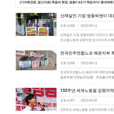
[기자회견문, 참고자료] 죽음의 현장, 쌍용C＆E가 책임자다! 중대
조회 3,890
2022-08-11
|
산재살인 기업 쌍용씨앤이 대표이사 중
차고용노동부 강원지청 앞 1인시위 진
전국민주연합노조 해운지부 
조회 3,856
2022-08-11
|
전국민주연합노조 해운지부! 2022년8
철회투쟁! 230일차!!강릉ㆍ묵호출근투쟁 1
132주년 세계노동절 강원지역
조회 4,357
2022-05-02
|
132주년 세계노동절 강원지역대회 사진