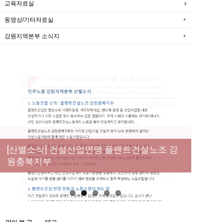
교육자료실
동영상/기타자료실
강원지역본부 소식지
[성명] 막을 수 있었던 죽음, HL만도가 책임져
라 : 청년노동자 사망사고의 철저한 진상규명
[산별소식] 건설산업연맹 플랜트건설노조 강
[강릉,속초,원주,춘천] 폭염감시단 사업 이모저
[조합원☆인터뷰] 서비스연맹 전국학교비정
과 재발방지 대책 마련하라
원충북지부
모
규직노동조합 강원지부 김유미 춘천지회장
[본부소식] 강원지역 노동자 합창단 모임