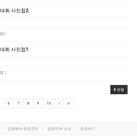
대회 사진첩2.
첩2.
대회 사진첩1.
 1.
정렬
6
7
8
9
10
강원본부 운영규칙
임원/지부 소개
문의하기