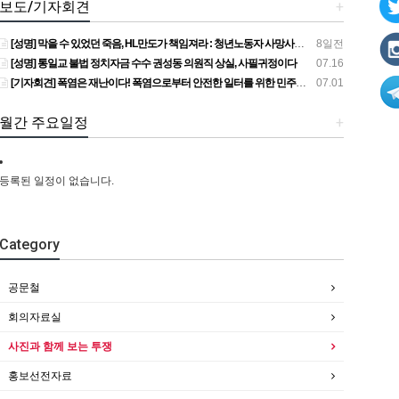
보도/기자회견
+
[성명] 막을 수 있었던 죽음, HL만도가 책임져라 : 청년노동자 사망사고의 철저한 진상규명과 재발방지 대책 마련하라
8일전
[성명] 통일교 불법 정치자금 수수 권성동 의원직 상실, 사필귀정이다
07.16
[기자회견] 폭염은 재난이다! 폭염으로부터 안전한 일터를 위한 민주노총 강원지역본부 폭염감시단 선포 기자회견
07.01
월간 주요일정
+
등록된 일정이 없습니다.
Category
공문철
회의자료실
사진과 함께 보는 투쟁
홍보선전자료