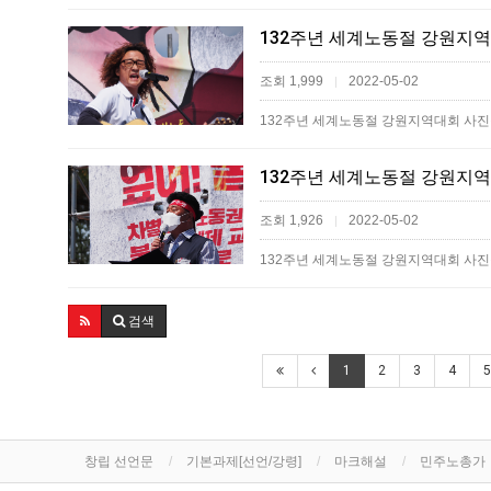
132주년 세계노동절 강원지역
조회 1,999
2022-05-02
|
132주년 세계노동절 강원지역대회 사진
132주년 세계노동절 강원지역
조회 1,926
2022-05-02
|
132주년 세계노동절 강원지역대회 사진첩
검색
1
2
3
4
5
창립 선언문
기본과제[선언/강령]
마크해설
민주노총가