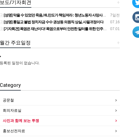
보도/기자회견
+
[성명] 막을 수 있었던 죽음, HL만도가 책임져라 : 청년노동자 사망사고의 철저한 진상규명과 재발방지 대책 마련하라
7일전
[성명] 통일교 불법 정치자금 수수 권성동 의원직 상실, 사필귀정이다
07.16
[기자회견] 폭염은 재난이다! 폭염으로부터 안전한 일터를 위한 민주노총 강원지역본부 폭염감시단 선포 기자회견
07.01
월간 주요일정
+
등록된 일정이 없습니다.
Category
공문철
회의자료실
사진과 함께 보는 투쟁
홍보선전자료