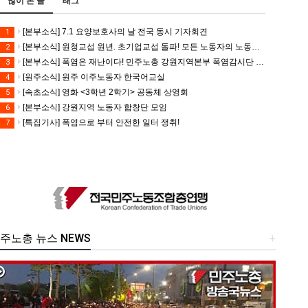
많이 본 글
태그
[본부소식] 7.1 요양보호사의 날 전국 동시 기자회견
1
[본부소식] 원청교섭 원년. 초기업교섭 돌파! 모든 노동자의 노동기본권 쟁취! 민주노총 7.15 총파업대회
2
[본부소식] 폭염은 재난이다! 민주노총 강원지역본부 폭염감시단 선포 기자회견
3
[원주소식] 원주 이주노동자 한국어교실
4
[속초소식] 영화 <3학년 2학기> 공동체 상영회
5
[본부소식] 강원지역 노동자 합창단 모임
6
[특집기사] 폭염으로 부터 안전한 일터 쟁취!
7
주노총 뉴스 NEWS
+