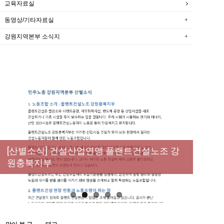
교육자료실
동영상/기타자료실
강원지역본부 소식지
New
[성명] 막을 수 있었던 죽음, HL만도가 책임져
라 : 청년노동자 사망사고의 철저한 진상규명
[산별소식] 건설산업연맹 플랜트건설노조 강
[강릉,속초,원주,춘천] 폭염감시단 사업 이모저
[조합원☆인터뷰] 서비스연맹 전국학교비정
과 재발방지 대책 마련하라
원충북지부
모
규직노동조합 강원지부 김유미 춘천지회장
[본부소식] 강원지역 노동자 합창단 모임