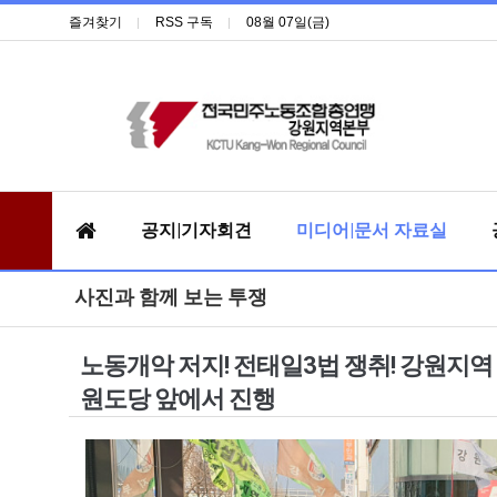
즐겨찾기
RSS 구독
08월 07일(금)
공지|기자회견
미디어|문서 자료실
사진과 함께 보는 투쟁
노동개악 저지! 전태일3법 쟁취! 강원지
원도당 앞에서 진행