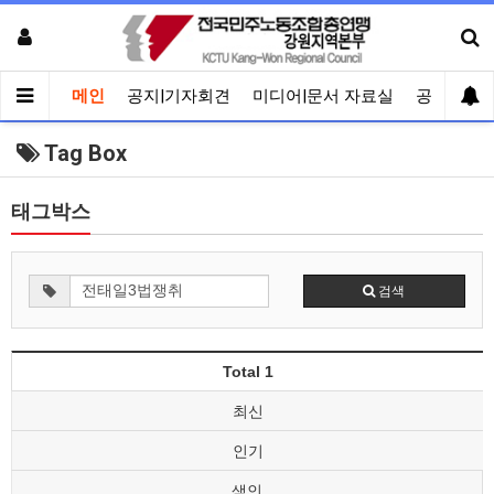
메인
공지|기자회견
미디어|문서 자료실
공유게시
Tag Box
태그박스
검색
Total 1
최신
인기
색인