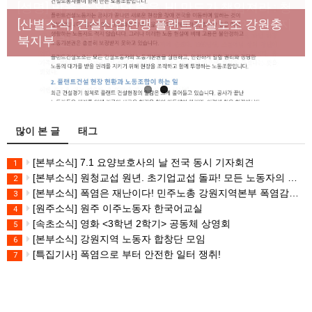
[성명] 막을 수 있었던 죽음, HL만도가 책임져라 : 청
Previous
Next
년노동자 사망사고의 철저한 진상규명과 재발방지
[산별소식] 건설산업연맹 플랜트건설노조 강원충
대책 마련하라
북지부
많이 본 글
태그
[본부소식] 7.1 요양보호사의 날 전국 동시 기자회견
1
[본부소식] 원청교섭 원년. 초기업교섭 돌파! 모든 노동자의 노동기본권 쟁취! 민주노총 7.15 총파업대회
2
[본부소식] 폭염은 재난이다! 민주노총 강원지역본부 폭염감시단 선포 기자회견
3
[원주소식] 원주 이주노동자 한국어교실
4
[속초소식] 영화 <3학년 2학기> 공동체 상영회
5
[본부소식] 강원지역 노동자 합창단 모임
6
[특집기사] 폭염으로 부터 안전한 일터 쟁취!
7