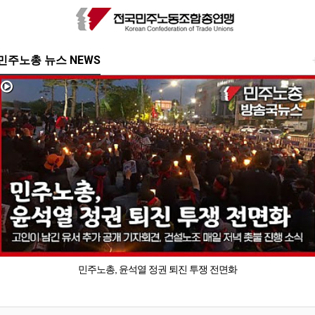
민주노총 뉴스 NEWS
민주노총, 윤석열 정권 퇴진 투쟁 전면화