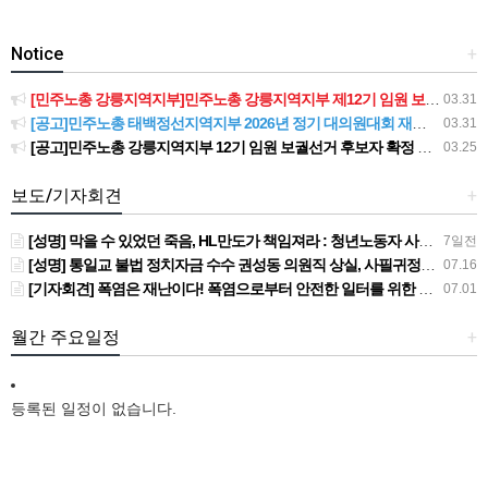
Notice
+
[민주노총 강릉지역지부]민주노총 강릉지역지부 제12기 임원 보궐선거결과 공고
03.31
[공고]민주노총 태백정선지역지부 2026년 정기 대의원대회 재소집 건
03.31
[공고]민주노총 강릉지역지부 12기 임원 보궐선거 후보자 확정 공고
03.25
보도/기자회견
+
[성명] 막을 수 있었던 죽음, HL만도가 책임져라 : 청년노동자 사망사고의 철저한 진상규명과 재발방지 대책 마련하라
7일전
[성명] 통일교 불법 정치자금 수수 권성동 의원직 상실, 사필귀정이다
07.16
[기자회견] 폭염은 재난이다! 폭염으로부터 안전한 일터를 위한 민주노총 강원지역본부 폭염감시단 선포 기자회견
07.01
월간 주요일정
+
등록된 일정이 없습니다.