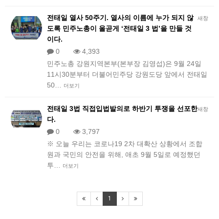
전태일 열사 50주기. 열사의 이름에 누가 되지 않
새창
도록 민주노총이 올곧게 ‘전태일 3 법’을 만들 것
이다.
0
4,393
민주노총 강원지역본부(본부장 김영섭)은 9월 24일
11시30분부터 더불어민주당 강원도당 앞에서 전태일
50…
더보기
전태일 3법 직접입법발의로 하반기 투쟁을 선포한
새창
다.
0
3,797
※ 오늘 우리는 코로나19 2차 대확산 상황에서 조합
원과 국민의 안전을 위해, 애초 9월 5일로 예정했던
투…
더보기
1