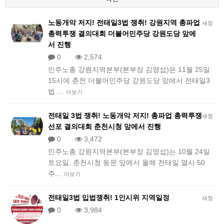
노동개악 저지! 전태일3법 쟁취! 강원지역 총파업
새창
총력투쟁 결의대회 더불어민주당 강원도당 앞에
서 진행
0
2,574
민주노총 강원지역본부(본부장 김영섭)은 11월 25일
15시에 춘천 더불어민주당 강원도당 앞에서 전태일3
법 …
더보기
전태일 3법 쟁취! 노동개악 저지! 총파업 총력투쟁
새창
선포 결의대회 춘천시청 앞에서 진행
0
3,472
민주노총 강원지역본부(본부장 김영섭)는 10월 24일
토요일, 춘천시청 동문 앞에서 올해 전태일 열사 50
주…
더보기
전태일3법 입법쟁취! 1인시위 지역일정
새창
0
3,984