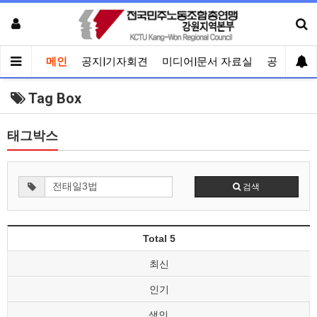
메인
공지|기자회견
미디어|문서 자료실
공유게시
Tag Box
태그박스
검색
Total 5
최신
인기
색인