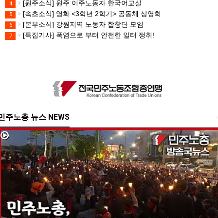
[원주소식] 원주 이주노동자 한국어교실
4
[속초소식] 영화 <3학년 2학기> 공동체 상영회
5
[본부소식] 강원지역 노동자 합창단 모임
6
[특집기사] 폭염으로 부터 안전한 일터 쟁취!
7
민주노총 뉴스 NEWS