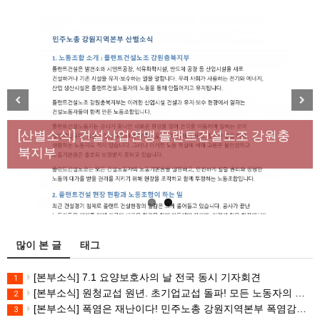
[성명] 막을 수 있었던 죽음, HL만도가 책임져라 : 청
Previous
Next
년노동자 사망사고의 철저한 진상규명과 재발방지
[산별소식] 건설산업연맹 플랜트건설노조 강원충
대책 마련하라
북지부
많이 본 글
태그
[본부소식] 7.1 요양보호사의 날 전국 동시 기자회견
1
[본부소식] 원청교섭 원년. 초기업교섭 돌파! 모든 노동자의 노동기본권 쟁취! 민주노총 7.15 총파업대회
2
[본부소식] 폭염은 재난이다! 민주노총 강원지역본부 폭염감시단 선포 기자회견
3