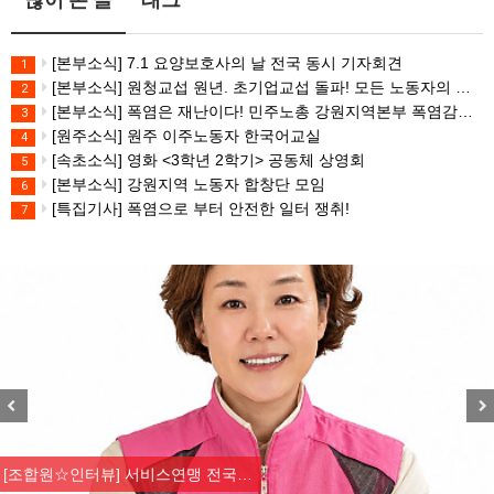
[본부소식] 7.1 요양보호사의 날 전국 동시 기자회견
1
[본부소식] 원청교섭 원년. 초기업교섭 돌파! 모든 노동자의 노동기본권 쟁취! 민주노총 7.15 총파업대회
2
[본부소식] 폭염은 재난이다! 민주노총 강원지역본부 폭염감시단 선포 기자회견
3
[원주소식] 원주 이주노동자 한국어교실
4
[속초소식] 영화 <3학년 2학기> 공동체 상영회
5
[본부소식] 강원지역 노동자 합창단 모임
6
[특집기사] 폭염으로 부터 안전한 일터 쟁취!
7
Previous
Nex
[조합원☆인터뷰] 서비스연맹 전국…