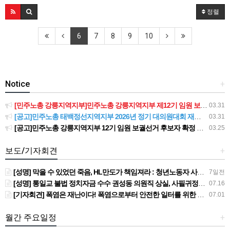
정렬
6
7
8
9
10
Notice
+
[민주노총 강릉지역지부]민주노총 강릉지역지부 제12기 임원 보궐선거결과 공고
03.31
[공고]민주노총 태백정선지역지부 2026년 정기 대의원대회 재소집 건
03.31
[공고]민주노총 강릉지역지부 12기 임원 보궐선거 후보자 확정 공고
03.25
보도/기자회견
+
[성명] 막을 수 있었던 죽음, HL만도가 책임져라 : 청년노동자 사망사고의 철저한 진상규명과 재발방지 대책 마련하라
7일전
[성명] 통일교 불법 정치자금 수수 권성동 의원직 상실, 사필귀정이다
07.16
[기자회견] 폭염은 재난이다! 폭염으로부터 안전한 일터를 위한 민주노총 강원지역본부 폭염감시단 선포 기자회견
07.01
월간 주요일정
+