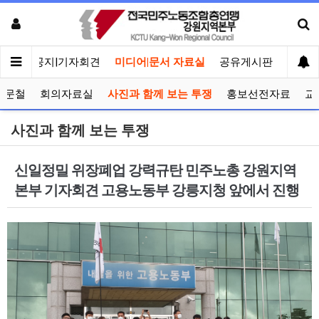
메인
공지|기자회견
미디어|문서 자료실
공유게시판
선거관
공문철
회의자료실
사진과 함께 보는 투쟁
홍보선전자료
교
사진과 함께 보는 투쟁
신일정밀 위장폐업 강력규탄 민주노총 강원지역
본부 기자회견 고용노동부 강릉지청 앞에서 진행