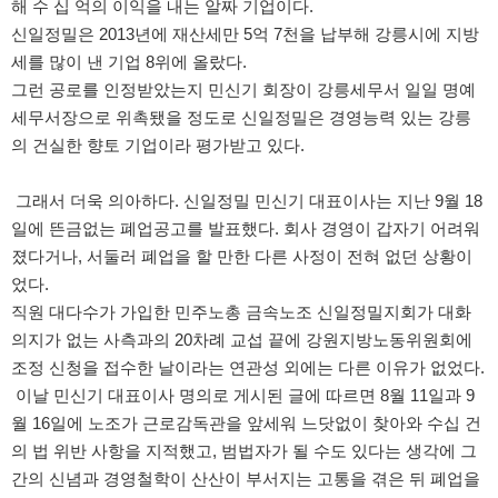
해 수 십 억의 이익을 내는 알짜 기업이다.
신일정밀은 2013년에 재산세만 5억 7천을 납부해 강릉시에 지방
세를 많이 낸 기업 8위에 올랐다.
그런 공로를 인정받았는지 민신기 회장이 강릉세무서 일일 명예
세무서장으로 위촉됐을 정도로 신일정밀은 경영능력 있는 강릉
의 건실한 향토 기업이라 평가받고 있다.
그래서 더욱 의아하다. 신일정밀 민신기 대표이사는 지난 9월 18
일에 뜬금없는 폐업공고를 발표했다. 회사 경영이 갑자기 어려워
졌다거나, 서둘러 폐업을 할 만한 다른 사정이 전혀 없던 상황이
었다.
직원 대다수가 가입한 민주노총 금속노조 신일정밀지회가 대화
의지가 없는 사측과의 20차례 교섭 끝에 강원지방노동위원회에
조정 신청을 접수한 날이라는 연관성 외에는 다른 이유가 없었다.
이날 민신기 대표이사 명의로 게시된 글에 따르면 8월 11일과 9
월 16일에 노조가 근로감독관을 앞세워 느닷없이 찾아와 수십 건
의 법 위반 사항을 지적했고, 범법자가 될 수도 있다는 생각에 그
간의 신념과 경영철학이 산산이 부서지는 고통을 겪은 뒤 폐업을