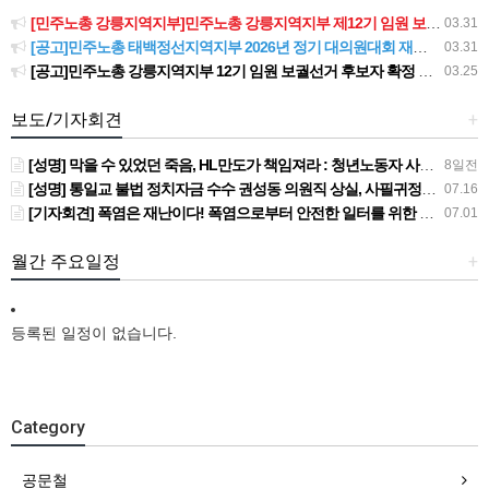
[민주노총 강릉지역지부]민주노총 강릉지역지부 제12기 임원 보궐선거결과 공고
03.31
[공고]민주노총 태백정선지역지부 2026년 정기 대의원대회 재소집 건
03.31
[공고]민주노총 강릉지역지부 12기 임원 보궐선거 후보자 확정 공고
03.25
보도/기자회견
+
[성명] 막을 수 있었던 죽음, HL만도가 책임져라 : 청년노동자 사망사고의 철저한 진상규명과 재발방지 대책 마련하라
8일전
[성명] 통일교 불법 정치자금 수수 권성동 의원직 상실, 사필귀정이다
07.16
[기자회견] 폭염은 재난이다! 폭염으로부터 안전한 일터를 위한 민주노총 강원지역본부 폭염감시단 선포 기자회견
07.01
월간 주요일정
+
등록된 일정이 없습니다.
Category
공문철