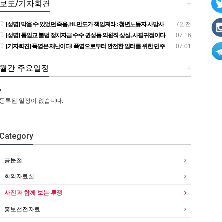
보도/기자회견
+
[성명] 막을 수 있었던 죽음, HL만도가 책임져라 : 청년노동자 사망사고의 철저한 진상규명과 재발방지 대책 마련하라
7일전
[성명] 통일교 불법 정치자금 수수 권성동 의원직 상실, 사필귀정이다
07.16
[기자회견] 폭염은 재난이다! 폭염으로부터 안전한 일터를 위한 민주노총 강원지역본부 폭염감시단 선포 기자회견
07.01
월간 주요일정
+
등록된 일정이 없습니다.
Category
공문철
회의자료실
사진과 함께 보는 투쟁
홍보선전자료