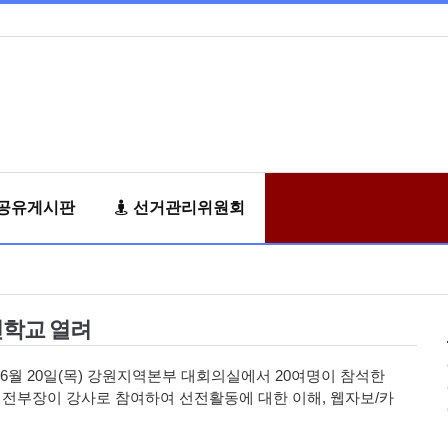
공유게시판
선거관리위원회
전학교 열려
6
월
20
일
(
목
)
강원지역본부 대회의실에서
20
여명이 참석한
선전부장이 강사로 참여하여 선전활동에 대한 이해
,
웹자보
/
카