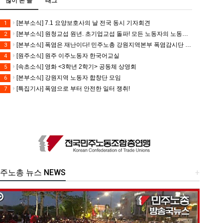
많이 본 글
태그
[본부소식] 7.1 요양보호사의 날 전국 동시 기자회견
1
[본부소식] 원청교섭 원년. 초기업교섭 돌파! 모든 노동자의 노동기본권 쟁취! 민주노총 7.15 총파업대회
2
[본부소식] 폭염은 재난이다! 민주노총 강원지역본부 폭염감시단 선포 기자회견
3
[원주소식] 원주 이주노동자 한국어교실
4
[속초소식] 영화 <3학년 2학기> 공동체 상영회
5
[본부소식] 강원지역 노동자 합창단 모임
6
[특집기사] 폭염으로 부터 안전한 일터 쟁취!
7
주노총 뉴스 NEWS
+