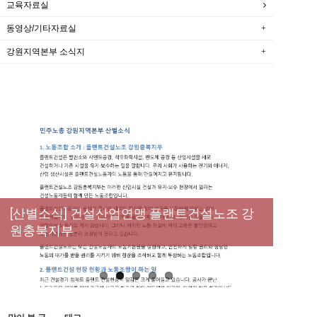
교육자료실
동영상/기타자료실
강원지역본부 소식지
[성명] 막을 수 있었던 죽음, HL만도가 책임져
라 : 청년노동자 사망사고의 철저한 진상규명
[산별소식] 건설산업연맹 플랜트건설노조 강
[강릉,속초,원주,춘천] 폭염감시단 사업 이모저
[조합원☆인터뷰] 서비스연맹 전국학교비정
과 재발방지 대책 마련하라
원충북지부
모
규직노동조합 강원지부 김유미 춘천지회장
[본부소식] 강원지역 노동자 합창단 모임