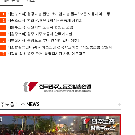
많이 본 글
태그
[본부소식] 원청교섭 원년. 초기업교섭 돌파! 모든 노동자의 노동기본권 쟁취! 민주노총 7.15 총파업대회
1
[속초소식] 영화 <3학년 2학기> 공동체 상영회
2
[본부소식] 강원지역 노동자 합창단 모임
3
[원주소식] 원주 이주노동자 한국어교실
4
[특집기사] 폭염으로 부터 안전한 일터 쟁취!
5
[조합원☆인터뷰] 서비스연맹 전국학교비정규직노동조합 강원지부 김유미 춘천지회장
6
[강릉,속초,원주,춘천] 폭염감시단 사업 이모저모
7
주노총 뉴스 NEWS
+