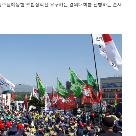
 원주원예농협 조합장퇴진 요구하는 결의대회를 진행하는 순서