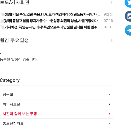
보도/기자회견
+
[성명] 막을 수 있었던 죽음, HL만도가 책임져라 : 청년노동자 사망사고의 철저한 진상규명과 재발방지 대책 마련하라
9일전
[성명] 통일교 불법 정치자금 수수 권성동 의원직 상실, 사필귀정이다
07.16
[기자회견] 폭염은 재난이다! 폭염으로부터 안전한 일터를 위한 민주노총 강원지역본부 폭염감시단 선포 기자회견
07.01
월간 주요일정
+
등록된 일정이 없습니다.
Category
공문철
회의자료실
사진과 함께 보는 투쟁
홍보선전자료