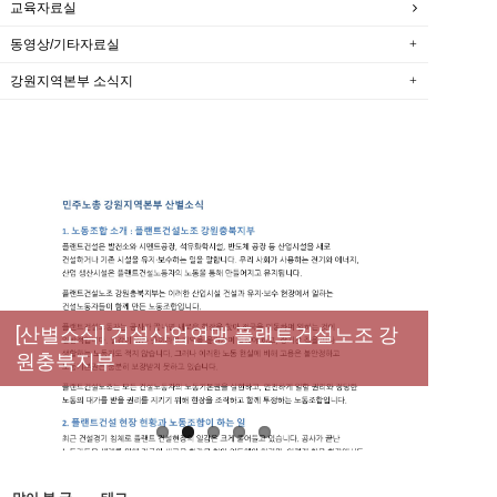
교육자료실
동영상/기타자료실
강원지역본부 소식지
[성명] 막을 수 있었던 죽음, HL만도가 책임져
라 : 청년노동자 사망사고의 철저한 진상규명
[산별소식] 건설산업연맹 플랜트건설노조 강
[강릉,속초,원주,춘천] 폭염감시단 사업 이모저
[조합원☆인터뷰] 서비스연맹 전국학교비정
과 재발방지 대책 마련하라
원충북지부
모
규직노동조합 강원지부 김유미 춘천지회장
[본부소식] 강원지역 노동자 합창단 모임