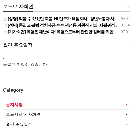
보도/기자회견
+
[성명] 막을 수 있었던 죽음, HL만도가 책임져라 : 청년노동자 사망사고의 철저한 진상규명과 재발방지 대책 마련하라
9일전
[성명] 통일교 불법 정치자금 수수 권성동 의원직 상실, 사필귀정이다
07.16
[기자회견] 폭염은 재난이다! 폭염으로부터 안전한 일터를 위한 민주노총 강원지역본부 폭염감시단 선포 기자회견
07.01
월간 주요일정
+
등록된 일정이 없습니다.
Category
공지사항
보도자료/기자회견
월간 주요일정