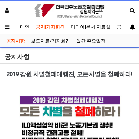
메인
공지|기자회견
미디어|문서 자료실
공유게시
공지사항
보도자료/기자회견
월간 주요일정
공지사항
2019 강원 차별철페대행진, 모든차별을 철폐하라!