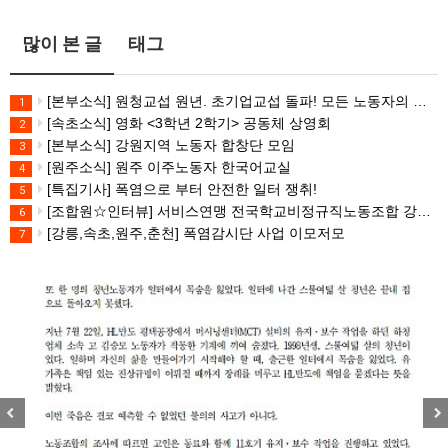
많이 본 글
태그
[본부소식] 원청교섭 원년. 초기업교섭 돌파! 모든 노동자의 노동기본권 쟁취! 민주노총 7.15 총파업대회
1
[속초소식] 영화 <3학년 2학기> 공동체 상영회
2
[본부소식] 강원지역 노동자 합창단 모임
3
[원주소식] 원주 이주노동자 한국어교실
4
[특집기사] 폭염으로 부터 안전한 일터 쟁취!
5
[조합원☆인터뷰] 서비스연맹 전국학교비정규직노동조합 강원지부 김유미 춘천지회장
6
[강릉,속초,원주,춘천] 폭염감시단 사업 이모저모
7
Previous
Nex