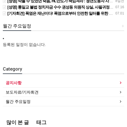
[성명] 막을 수 있었던 죽음, HL만도가 책임져라 : 청년노동자 사망사고의 철저한 진상규명과 재발방지 대책 마련하라
8일전
[성명] 통일교 불법 정치자금 수수 권성동 의원직 상실, 사필귀정이다
07.16
[기자회견] 폭염은 재난이다! 폭염으로부터 안전한 일터를 위한 민주노총 강원지역본부 폭염감시단 선포 기자회견
07.01
월간 주요일정
+
등록된 일정이 없습니다.
Category
공지사항
보도자료/기자회견
월간 주요일정
많이 본 글
태그