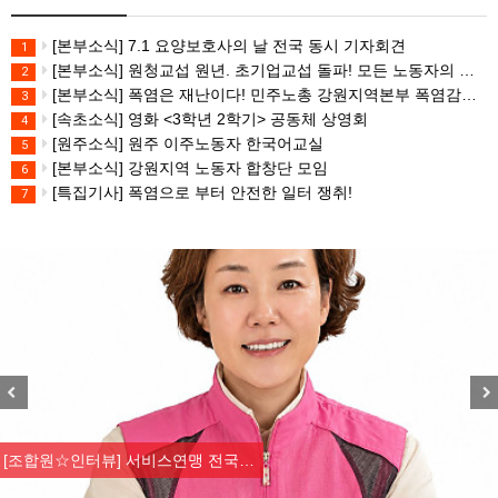
[본부소식] 7.1 요양보호사의 날 전국 동시 기자회견
1
[본부소식] 원청교섭 원년. 초기업교섭 돌파! 모든 노동자의 노동기본권 쟁취! 민주노총 7.15 총파업대회
2
[본부소식] 폭염은 재난이다! 민주노총 강원지역본부 폭염감시단 선포 기자회견
3
[속초소식] 영화 <3학년 2학기> 공동체 상영회
4
[원주소식] 원주 이주노동자 한국어교실
5
[본부소식] 강원지역 노동자 합창단 모임
6
[특집기사] 폭염으로 부터 안전한 일터 쟁취!
7
Previous
Nex
[조합원☆인터뷰] 서비스연맹 전국…