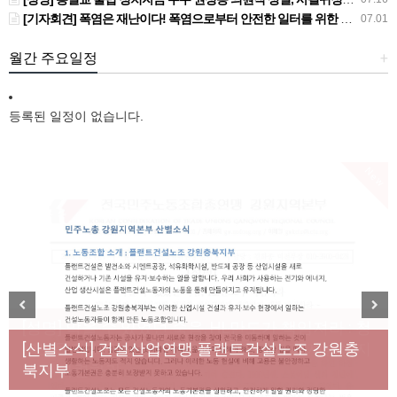
[기자회견] 폭염은 재난이다! 폭염으로부터 안전한 일터를 위한 민주노총 강원지역본부 폭염감시단 선포 기자회견
07.01
월간 주요일정
+
등록된 일정이 없습니다.
New
[성명] 막을 수 있었던 죽음, HL만도가 책임져라 : 청
Previous
Next
년노동자 사망사고의 철저한 진상규명과 재발방지
[산별소식] 건설산업연맹 플랜트건설노조 강원충
대책 마련하라
북지부