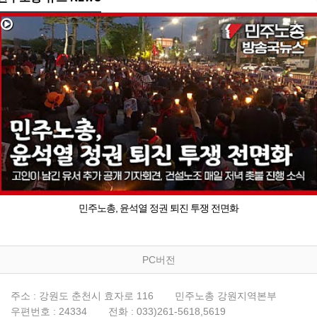
민주노총, 윤석열 정권 퇴진 투쟁 전면화
PC버전
주소 : 강원도 춘천시 효자로 116
민주노총 강원지역본부
우편번호 : 24334
전화 : 033)261-5618,5619