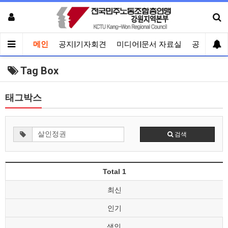
메인
공지|기자회견
미디어|문서 자료실
공유게시
Tag Box
태그박스
검색
Total 1
최신
인기
색인