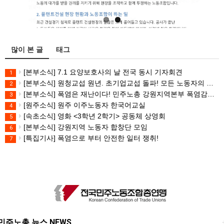
많이 본 글
태그
[본부소식] 7.1 요양보호사의 날 전국 동시 기자회견
1
[본부소식] 원청교섭 원년. 초기업교섭 돌파! 모든 노동자의 노동기본권 쟁취! 민주노총 7.15 총파업대회
2
[본부소식] 폭염은 재난이다! 민주노총 강원지역본부 폭염감시단 선포 기자회견
3
[원주소식] 원주 이주노동자 한국어교실
4
[속초소식] 영화 <3학년 2학기> 공동체 상영회
5
[본부소식] 강원지역 노동자 합창단 모임
6
[특집기사] 폭염으로 부터 안전한 일터 쟁취!
7
민주노총 뉴스 NEWS