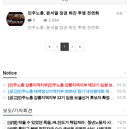
민주노총, 윤석열 정권 퇴진 투쟁 전면화
새창
0
2,934
민주노총, 윤석열 정권 퇴진 투쟁 전면화
1
Notice
+
[민주노총 강릉지역지부]민주노총 강릉지역지부 제12기 임원 보궐선거결과 공고
03.31
[공고]민주노총 태백정선지역지부 2026년 정기 대의원대회 재소집 건
03.31
[공고]민주노총 강릉지역지부 12기 임원 보궐선거 후보자 확정 공고
03.25
보도/기자회견
+
[성명] 막을 수 있었던 죽음, HL만도가 책임져라 : 청년노동자 사망사고의 철저한 진상규명과 재발방지 대책 마련하라
7일전
[성명] 통일교 불법 정치자금 수수 권성동 의원직 상실, 사필귀정이다
07.16