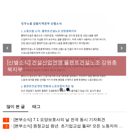
[성명] 막을 수 있었던 죽음, HL만도가 책임져라 : 청
Previous
Next
년노동자 사망사고의 철저한 진상규명과 재발방지
[산별소식] 건설산업연맹 플랜트건설노조 강원충
대책 마련하라
북지부
많이 본 글
태그
[본부소식] 7.1 요양보호사의 날 전국 동시 기자회견
1
[본부소식] 원청교섭 원년. 초기업교섭 돌파! 모든 노동자의 노동기본권 쟁취! 민주노총 7.15 총파업대회
2