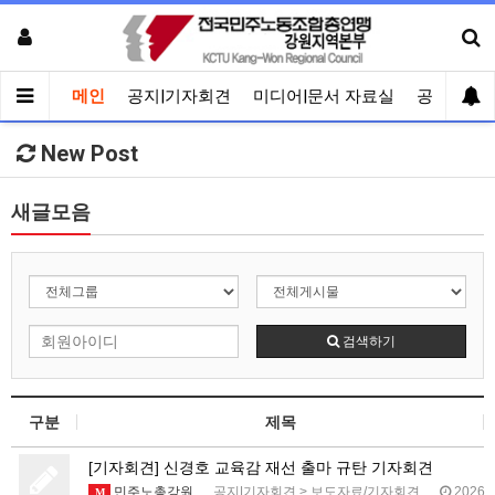
메인
공지|기자회견
미디어|문서 자료실
공유게시
New Post
새글모음
검색하기
구분
제목
[기자회견] 신경호 교육감 재선 출마 규탄 기자회견
민주노총강원
공지|기자회견
>
보도자료/기자회견
2026.04.15
M