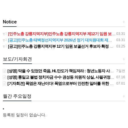
Notice
+
[민주노총 강릉지역지부]민주노총 강릉지역지부 제12기 임원 보궐선거결과 공고
03.31
[공고]민주노총 태백정선지역지부 2026년 정기 대의원대회 재소집 건
03.31
[공고]민주노총 강릉지역지부 12기 임원 보궐선거 후보자 확정 공고
03.25
보도/기자회견
+
[성명] 막을 수 있었던 죽음, HL만도가 책임져라 : 청년노동자 사망사고의 철저한 진상규명과 재발방지 대책 마련하라
7일전
[성명] 통일교 불법 정치자금 수수 권성동 의원직 상실, 사필귀정이다
07.16
[기자회견] 폭염은 재난이다! 폭염으로부터 안전한 일터를 위한 민주노총 강원지역본부 폭염감시단 선포 기자회견
07.01
월간 주요일정
+
등록된 일정이 없습니다.