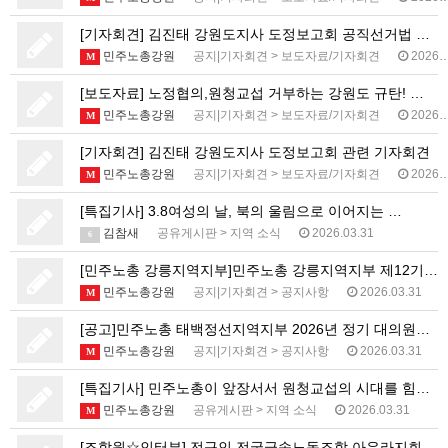
[기자회견] 김진태 강원도지사 도정보고회 공직선거법 위…
민주노총강원
공지|기자회견
>
보도자료/기자회견
2026.04.15
M
[보도자료] 노정협의,원청교섭 거부하는 강원도 규탄! …
민주노총강원
공지|기자회견
>
보도자료/기자회견
2026.04.15
M
[기자회견] 김진태 강원도지사 도정보고회 관련 기자회견
민주노총강원
공지|기자회견
>
보도자료/기자회견
2026.04.15
M
[특집기사] 3.8여성의 날, 북의 울림으로 이어지는 …
김참새
공유게시판
>
지역 소식
2026.03.31
6
[민주노총 강릉지역지부]민주노총 강릉지역지부 제12기 …
민주노총강원
공지|기자회견
>
공지사항
2026.03.31
M
[공고]민주노총 태백정선지역지부 2026년 정기 대의원…
민주노총강원
공지|기자회견
>
공지사항
2026.03.31
M
[특집기사] 민주노총이 앞장서서 원청교섭의 시대를 힘차…
민주노총강원
공유게시판
>
지역 소식
2026.03.31
M
[조합원☆인터뷰] 전규인 전국금속노동조합 아우라지회 조…