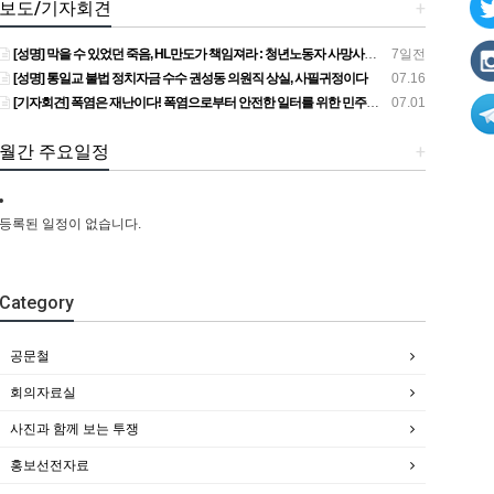
보도/기자회견
+
[성명] 막을 수 있었던 죽음, HL만도가 책임져라 : 청년노동자 사망사고의 철저한 진상규명과 재발방지 대책 마련하라
7일전
[성명] 통일교 불법 정치자금 수수 권성동 의원직 상실, 사필귀정이다
07.16
[기자회견] 폭염은 재난이다! 폭염으로부터 안전한 일터를 위한 민주노총 강원지역본부 폭염감시단 선포 기자회견
07.01
월간 주요일정
+
등록된 일정이 없습니다.
Category
공문철
회의자료실
사진과 함께 보는 투쟁
홍보선전자료