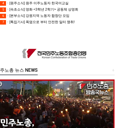
[원주소식] 원주 이주노동자 한국어교실
4
[속초소식] 영화 <3학년 2학기> 공동체 상영회
5
[본부소식] 강원지역 노동자 합창단 모임
6
[특집기사] 폭염으로 부터 안전한 일터 쟁취!
7
주노총 뉴스 NEWS
+