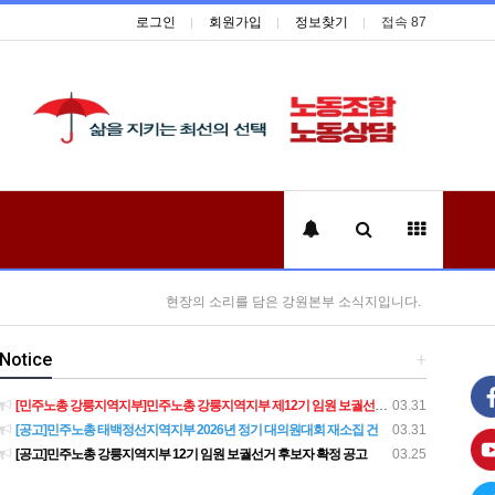
로그인
회원가입
정보찾기
접속 87
현장의 소리를 담은 강원본부 소식지입니다.
Notice
+
[민주노총 강릉지역지부]민주노총 강릉지역지부 제12기 임원 보궐선거결과 공고
03.31
[공고]민주노총 태백정선지역지부 2026년 정기 대의원대회 재소집 건
03.31
[공고]민주노총 강릉지역지부 12기 임원 보궐선거 후보자 확정 공고
03.25