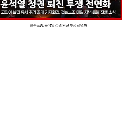
민주노총, 윤석열 정권 퇴진 투쟁 전면화