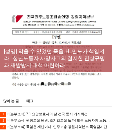
[성명] 막을 수 있었던 죽음, HL만도가 책임져
라 : 청년노동자 사망사고의 철저한 진상규명
[산별소식] 건설산업연맹 플랜트건설노조 강
[강릉,속초,원주,춘천] 폭염감시단 사업 이모저
[조합원☆인터뷰] 서비스연맹 전국학교비정
과 재발방지 대책 마련하라
원충북지부
모
규직노동조합 강원지부 김유미 춘천지회장
[본부소식] 강원지역 노동자 합창단 모임
많이 본 글
태그
[본부소식] 7.1 요양보호사의 날 전국 동시 기자회견
1
[본부소식] 원청교섭 원년. 초기업교섭 돌파! 모든 노동자의 노동기본권 쟁취! 민주노총 7.15 총파업대회
2
[본부소식] 폭염은 재난이다! 민주노총 강원지역본부 폭염감시단 선포 기자회견
3