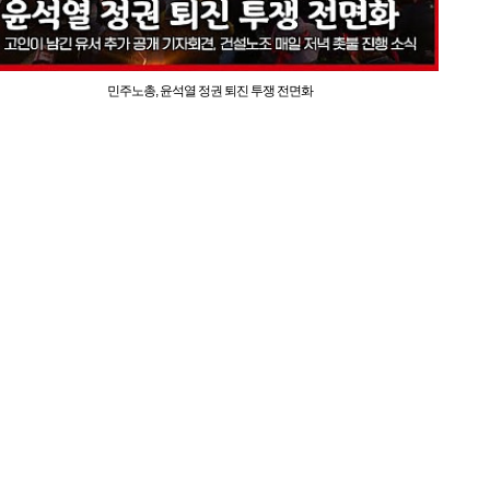
민주노총, 윤석열 정권 퇴진 투쟁 전면화