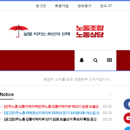
로그인
회원가입
정보찾기
접속 37
현장의 소리를 담은 강원본부 소식지입니다.
Notice
+
[민주노총 강릉지역지부]민주노총 강릉지역지부 제12기 임원 보궐선거결과 공고
03.31
[공고]민주노총 태백정선지역지부 2026년 정기 대의원대회 재소집 건
03.31
[공고]민주노총 강릉지역지부 12기 임원 보궐선거 후보자 확정 공고
03.25