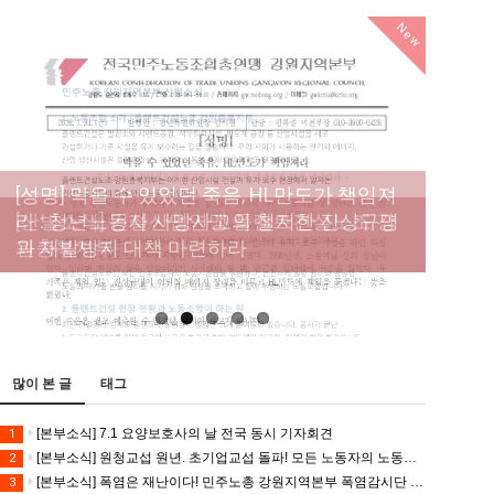
New
[성명] 막을 수 있었던 죽음, HL만도가 책임져
라 : 청년노동자 사망사고의 철저한 진상규명
[산별소식] 건설산업연맹 플랜트건설노조 강
[강릉,속초,원주,춘천] 폭염감시단 사업 이모저
[조합원☆인터뷰] 서비스연맹 전국학교비정
과 재발방지 대책 마련하라
원충북지부
모
규직노동조합 강원지부 김유미 춘천지회장
[본부소식] 강원지역 노동자 합창단 모임
많이 본 글
태그
[본부소식] 7.1 요양보호사의 날 전국 동시 기자회견
1
[본부소식] 원청교섭 원년. 초기업교섭 돌파! 모든 노동자의 노동기본권 쟁취! 민주노총 7.15 총파업대회
2
[본부소식] 폭염은 재난이다! 민주노총 강원지역본부 폭염감시단 선포 기자회견
3