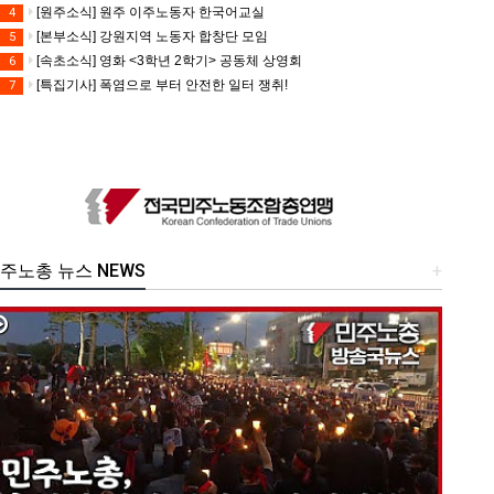
[원주소식] 원주 이주노동자 한국어교실
4
[본부소식] 강원지역 노동자 합창단 모임
5
[속초소식] 영화 <3학년 2학기> 공동체 상영회
6
[특집기사] 폭염으로 부터 안전한 일터 쟁취!
7
주노총 뉴스 NEWS
+