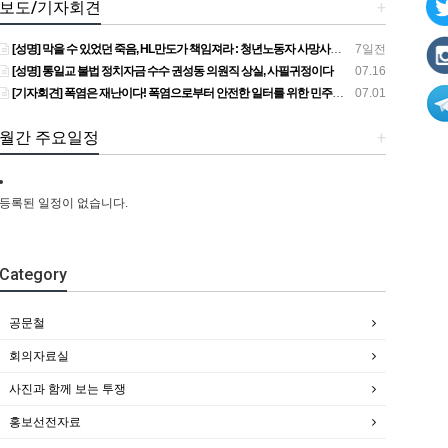
보도/기자회견
+
[성명] 막을 수 있었던 죽음, HL만도가 책임져라 : 청년노동자 사망사고의 철저한 진상규명과 재발방지 대책 마련하라
7일전
[성명] 통일교 불법 정치자금 수수 권성동 의원직 상실, 사필귀정이다
07.16
[기자회견] 폭염은 재난이다! 폭염으로부터 안전한 일터를 위한 민주노총 강원지역본부 폭염감시단 선포 기자회견
07.01
월간 주요일정
+
등록된 일정이 없습니다.
Category
공문철
회의자료실
사진과 함께 보는 투쟁
홍보선전자료