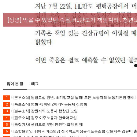
[성명] 막을 수 있었던 죽음, HL만도가 책임져라 :
[산별소식] 건설산업연맹 플랜트건설노조 강원충북지
[강릉,속초,원주,춘천] 폭염감시단 사업 이모저모
[조합원☆인터뷰] 서비스연맹 전국학교비정규직노동
[본부소식] 강원지역 노동자 합창단 모임
많이 본 글
태그
[본부소식] 원청교섭 원년. 초기업교섭 돌파! 모든 노동자의 노동기본권 쟁취! 
1
[속초소식] 영화 <3학년 2학기> 공동체 상영회
2
[본부소식] 강원지역 노동자 합창단 모임
3
[원주소식] 원주 이주노동자 한국어교실
4
[특집기사] 폭염으로 부터 안전한 일터 쟁취!
5
[조합원☆인터뷰] 서비스연맹 전국학교비정규직노동조합 강원지부 김유미 
6