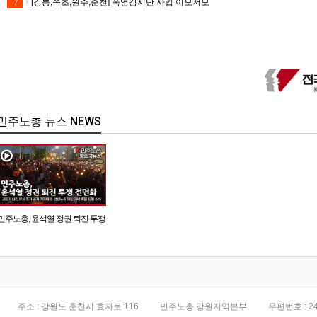
[강릉,속초,원주,춘천] 폭염감시단 사업 이모저모
7
민주노총 뉴스 NEWS
민주노총, 윤석열 정권 퇴진 투쟁
전면화
주소 : 강원도 춘천시 효자로 116
민주노총 강원지역본부
우편번호 : 24