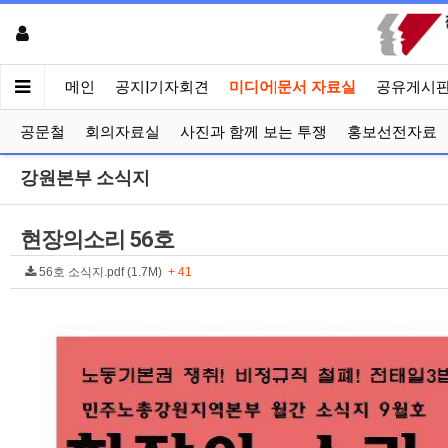
메인
공지|기자회견
미디어|문서 자료실
공유게시
공문철
회의자료실
사진과 함께 보는 투쟁
홍보선전자료
강원본부 소식지
현장의소리 56호
56호 소식지.pdf (1.7M)
+ 41