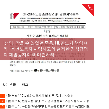
New
[성명] 막을 수 있었던 죽음, HL만도가 책임져
라 : 청년노동자 사망사고의 철저한 진상규명
[산별소식] 건설산업연맹 플랜트건설노조 강
[강릉,속초,원주,춘천] 폭염감시단 사업 이모저
[조합원☆인터뷰] 서비스연맹 전국학교비정
과 재발방지 대책 마련하라
원충북지부
모
규직노동조합 강원지부 김유미 춘천지회장
[본부소식] 강원지역 노동자 합창단 모임
많이 본 글
태그
[본부소식] 7.1 요양보호사의 날 전국 동시 기자회견
1
[본부소식] 원청교섭 원년. 초기업교섭 돌파! 모든 노동자의 노동기본권 쟁취! 민주노총 7.15 총파업대회
2
[본부소식] 폭염은 재난이다! 민주노총 강원지역본부 폭염감시단 선포 기자회견
3