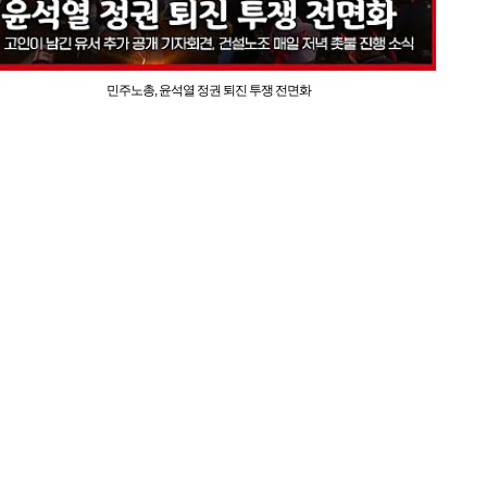
민주노총, 윤석열 정권 퇴진 투쟁 전면화