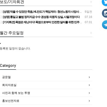
보도/기자회견
+
[성명] 막을 수 있었던 죽음, HL만도가 책임져라 : 청년노동자 사망사고의 철저한 진상규명과 재발방지 대책 마련하라
6일전
[성명] 통일교 불법 정치자금 수수 권성동 의원직 상실, 사필귀정이다
07.16
[기자회견] 폭염은 재난이다! 폭염으로부터 안전한 일터를 위한 민주노총 강원지역본부 폭염감시단 선포 기자회견
07.01
월간 주요일정
+
등록된 일정이 없습니다.
Category
공문철
회의자료실
사진과 함께 보는 투쟁
홍보선전자료