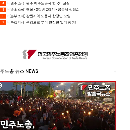
[원주소식] 원주 이주노동자 한국어교실
4
[속초소식] 영화 <3학년 2학기> 공동체 상영회
5
[본부소식] 강원지역 노동자 합창단 모임
6
[특집기사] 폭염으로 부터 안전한 일터 쟁취!
7
주노총 뉴스 NEWS
+