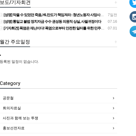
보도/기자회견
+
[성명] 막을 수 있었던 죽음, HL만도가 책임져라 : 청년노동자 사망사고의 철저한 진상규명과 재발방지 대책 마련하라
7일전
[성명] 통일교 불법 정치자금 수수 권성동 의원직 상실, 사필귀정이다
07.16
[기자회견] 폭염은 재난이다! 폭염으로부터 안전한 일터를 위한 민주노총 강원지역본부 폭염감시단 선포 기자회견
07.01
월간 주요일정
+
등록된 일정이 없습니다.
Category
공문철
회의자료실
사진과 함께 보는 투쟁
홍보선전자료