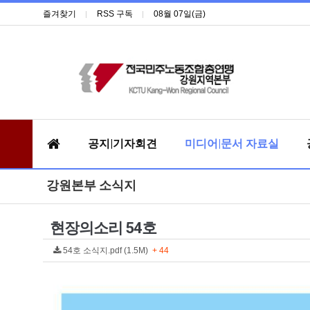
즐겨찾기
RSS 구독
08월 07일(금)
공지|기자회견
미디어|문서 자료실
강원본부 소식지
현장의소리 54호
54호 소식지.pdf (1.5M)
+ 44