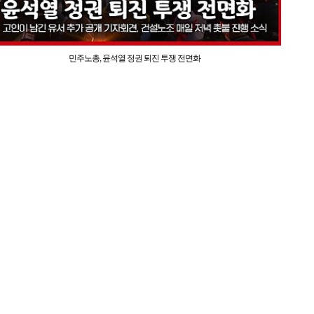
민주노총, 윤석열 정권 퇴진 투쟁 전면화