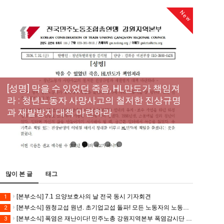
New
[성명] 막을 수 있었던 죽음, HL만도가 책임져
라 : 청년노동자 사망사고의 철저한 진상규명
[산별소식] 건설산업연맹 플랜트건설노조 강
[강릉,속초,원주,춘천] 폭염감시단 사업 이모저
[조합원☆인터뷰] 서비스연맹 전국학교비정
과 재발방지 대책 마련하라
원충북지부
모
규직노동조합 강원지부 김유미 춘천지회장
[본부소식] 강원지역 노동자 합창단 모임
많이 본 글
태그
[본부소식] 7.1 요양보호사의 날 전국 동시 기자회견
1
[본부소식] 원청교섭 원년. 초기업교섭 돌파! 모든 노동자의 노동기본권 쟁취! 민주노총 7.15 총파업대회
2
[본부소식] 폭염은 재난이다! 민주노총 강원지역본부 폭염감시단 선포 기자회견
3