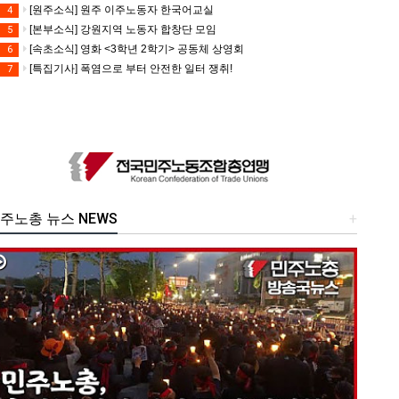
[원주소식] 원주 이주노동자 한국어교실
4
[본부소식] 강원지역 노동자 합창단 모임
5
[속초소식] 영화 <3학년 2학기> 공동체 상영회
6
[특집기사] 폭염으로 부터 안전한 일터 쟁취!
7
주노총 뉴스 NEWS
+