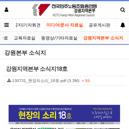
메인
공지|기자회견
미디어|문서 자료실
공유게시판
선거관
자료
교육자료실
동영상/기타자료실
강원지역본부 소식지
강원본부 소식지
강원지역본부 소식지18호
130731_현장의소리_18호.pdf (3.3M)
+ 84
.