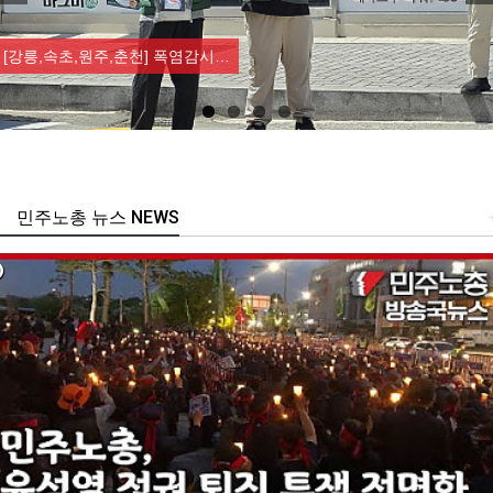
Previous
Nex
[강릉,속초,원주,춘천] 폭염감시…
민주노총 뉴스 NEWS