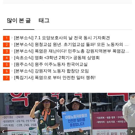
많이 본 글
태그
[본부소식] 7.1 요양보호사의 날 전국 동시 기자회견
1
[본부소식] 원청교섭 원년. 초기업교섭 돌파! 모든 노동자의 노동기본권 쟁취! 민주노총 7.15 총파업대회
2
[본부소식] 폭염은 재난이다! 민주노총 강원지역본부 폭염감시단 선포 기자회견
3
[속초소식] 영화 <3학년 2학기> 공동체 상영회
4
[원주소식] 원주 이주노동자 한국어교실
5
[본부소식] 강원지역 노동자 합창단 모임
6
[특집기사] 폭염으로 부터 안전한 일터 쟁취!
7