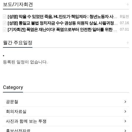
보도/기자회견
+
[성명] 막을 수 있었던 죽음, HL만도가 책임져라 : 청년노동자 사망사고의 철저한 진상규명과 재발방지 대책 마련하라
8일전
[성명] 통일교 불법 정치자금 수수 권성동 의원직 상실, 사필귀정이다
07.16
[기자회견] 폭염은 재난이다! 폭염으로부터 안전한 일터를 위한 민주노총 강원지역본부 폭염감시단 선포 기자회견
07.01
월간 주요일정
+
등록된 일정이 없습니다.
Category
공문철
회의자료실
사진과 함께 보는 투쟁
홍보선전자료