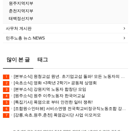
원주지역지부
춘천지역지부
태백정선지부
사무처 게시판
민주노총 뉴스 NEWS
많이 본 글
태그
[본부소식] 원청교섭 원년. 초기업교섭 돌파! 모든 노동자의 노동기본권 쟁취! 민주노총 7.15 총파업대회
1
[속초소식] 영화 <3학년 2학기> 공동체 상영회
2
[본부소식] 강원지역 노동자 합창단 모임
3
[원주소식] 원주 이주노동자 한국어교실
4
[특집기사] 폭염으로 부터 안전한 일터 쟁취!
5
[조합원☆인터뷰] 서비스연맹 전국학교비정규직노동조합 강원지부 김유미 춘천지회장
6
[강릉,속초,원주,춘천] 폭염감시단 사업 이모저모
7