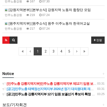
민주노총강원
167
07.30
[강원지역본부] [본부소식] 강원지역 노동자 합창단 모임
민주노총강원
219
07.24
[원주지역지부] [원주소식] 원주 이주노동자 한국어교실
민주노총강원
217
07.24
정렬
1
2
3
4
5
Notice
+
[민주노총 강릉지역지부]민주노총 강릉지역지부 제12기 임원 보궐선거결과 공고
03.31
[공고]민주노총 태백정선지역지부 2026년 정기 대의원대회 재소집 건
03.31
[공고]민주노총 강릉지역지부 12기 임원 보궐선거 후보자 확정 공고
03.25
보도/기자회견
+