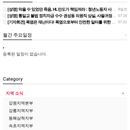
[성명] 막을 수 있었던 죽음, HL만도가 책임져라 : 청년노동자 사망사고의 철저한 진상규명과 재발방지 대책 마련하라
9일전
[성명] 통일교 불법 정치자금 수수 권성동 의원직 상실, 사필귀정이다
07.16
[기자회견] 폭염은 재난이다! 폭염으로부터 안전한 일터를 위한 민주노총 강원지역본부 폭염감시단 선포 기자회견
07.01
월간 주요일정
+
등록된 일정이 없습니다.
Category
지역 소식
강원지역본부
강릉지역지부
동해삼척지부
속초지역지부