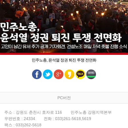
민주노총, 윤석열 정권 퇴진 투쟁 전면화
PC버전
주소 : 강원도 춘천시 효자로 116
민주노총 강원지역본부
우편번호 : 24334
전화 : 033)261-5618,5619
팩스 : 033)262-5618