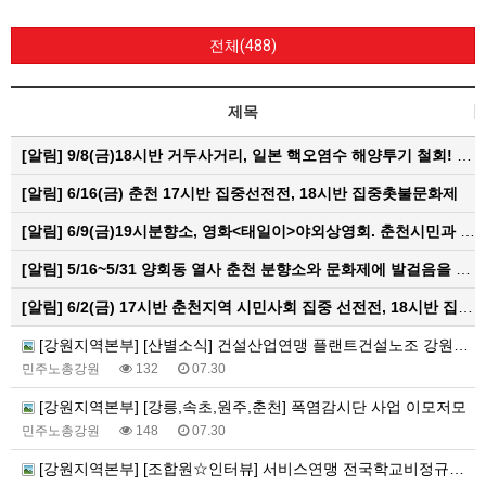
전체(488)
제목
[알림]
9/8(금)18시반 거두사거리, 일본 핵오염수 해양투기 철회! 춘천시민대회
[알림]
6/16(금) 춘천 17시반 집중선전전, 18시반 집중촛불문화제
[알림]
6/9(금)19시분향소, 영화<태일이>야외상영회. 춘천시민과 함께하는 한여름밤의 영화산책
[알림]
5/16~5/31 양회동 열사 춘천 분향소와 문화제에 발걸음을 내어주신 모든 분들께 감사인사를 올립니다.
[알림]
6/2(금) 17시반 춘천지역 시민사회 집중 선전전, 18시반 집중 촛불문화제
[강원지역본부] [산별소식] 건설산업연맹 플랜트건설노조 강원충북지부
민주노총강원
132
07.30
[강원지역본부] [강릉,속초,원주,춘천] 폭염감시단 사업 이모저모
민주노총강원
148
07.30
[강원지역본부] [조합원☆인터뷰] 서비스연맹 전국학교비정규직노동조합 강원지부 김유미 춘천지회장